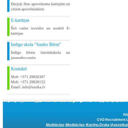
Dzejoļi Jūsu apsveikuma kartiņām un
citiem apsveikumiem
E-kartiņas
Šeit variet izveidot un nosūtīt E-
kartiņas
Indigo skola "Saules Bērni"
Indīgo bērnu internātskola un
jaunrades centrs
Kontakti
Mob: +371 29828387
Mob: +371 29828152
Email: info@eurika.lv
htt
CVO Recruitment La
Meditācijas
|
Meditācijas
|
Kartiņu Druka
|
Apsveikum