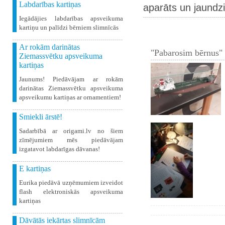
Labdarības kartiņas
aparāts un jaundz
Iegādājies labdarības apsveikuma
kartiņu un palīdzi bērniem slimnīcās
Ar rokām darinātas
"Pabarosim bērnus" 
Ziemassvētku apsveikuma
kartiņas
Jaunums! Piedāvājam ar rokām
darinātas Ziemassvētku apsveikuma
apsveikumu kartiņas ar ornamentiem!
Smiekli ārstē!
Sadarbībā ar origami.lv no šiem
zīmējumiem mēs piedāvājam
izgatavot labdarīgas dāvanas!
E kartiņas
Eurika piedāvā uzņēmumiem izveidot
flash elektroniskās apsveikuma
kartiņas
Dāvātās iekārtas slimnīcām