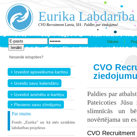
Eurika Labdarība
CVO Recruitment Latvia, SIA : Paldies par ziedojumu!
Sākums
Proj
Nesanāk ielogoties?
CVO Recrui
ziedojumu
Paldies par atbals
Pateicoties Jūsu
+ Pievieno savu zīmējumu
slimnīcās un bē
Par mums
novērtējama un esam
Fonds „Eurika” un kā mēs uzsākām
labdarības projektus
CVO Recruitment L