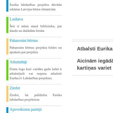
Eurika labdarības projektu dāvātās
iekārtas Latvijas bērnu slimnīcām
Lasītava
Šeit ir mūsu mazā biblioteka, par
daudz un dažādām lietām
Pabarosim bērnus
Pabarosim bērnus projekta bildes un
Atbalsti Eurika
apraksts par projektu
Aicinām iegādā
Atbalstītāji
kartiņas variet 
Firmu logo kuri vairāku gadu laikā ir
atbalstījuši vai turpina atbalstīt
Eurika.lv Labdarības projektus.
Ziedot
Ziedot, lai palīdzētu Eurika
labdarības projektiem
Apsveikuma pantiņi