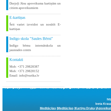
Dzejoļi Jūsu apsveikuma kartiņām un
citiem apsveikumiem
E-kartiņas
Šeit variet izveidot un nosūtīt E-
kartiņas
Indigo skola "Saules Bērni"
Indīgo bērnu internātskola un
jaunrades centrs
Kontakti
Mob: +371 29828387
Mob: +371 29828152
Email: info@eurika.lv
htt
Iveta Krauz
Meditācijas
|
Meditācijas
|
Kartiņu Druka
|
Apsveikum