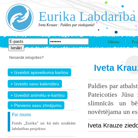
Eurika Labdarība
Iveta Krauze : Paldies par ziedojumu!
Sākums
Proj
Nesanāk ielogoties?
Iveta Krau
Paldies par atbals
Pateicoties Jūsu
slimnīcās un bē
+ Pievieno savu zīmējumu
novērtējama un esam
Par mums
Fonds „Eurika” un kā mēs uzsākām
Iveta Krauze zied
labdarības projektus