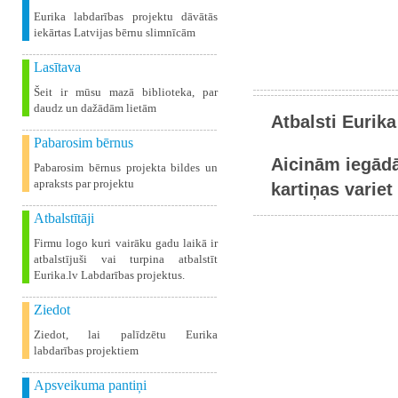
Eurika labdarības projektu dāvātās
iekārtas Latvijas bērnu slimnīcām
Lasītava
Šeit ir mūsu mazā biblioteka, par
daudz un dažādām lietām
Atbalsti Eurika
Pabarosim bērnus
Aicinām iegādā
Pabarosim bērnus projekta bildes un
apraksts par projektu
kartiņas variet 
Atbalstītāji
Firmu logo kuri vairāku gadu laikā ir
atbalstījuši vai turpina atbalstīt
Eurika.lv Labdarības projektus.
Ziedot
Ziedot, lai palīdzētu Eurika
labdarības projektiem
Apsveikuma pantiņi