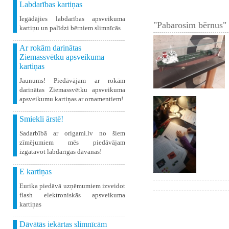
Labdarības kartiņas
Iegādājies labdarības apsveikuma
"Pabarosim bērnus" 
kartiņu un palīdzi bērniem slimnīcās
Ar rokām darinātas
Ziemassvētku apsveikuma
kartiņas
Jaunums! Piedāvājam ar rokām
darinātas Ziemassvētku apsveikuma
apsveikumu kartiņas ar ornamentiem!
Smiekli ārstē!
Sadarbībā ar origami.lv no šiem
zīmējumiem mēs piedāvājam
izgatavot labdarīgas dāvanas!
E kartiņas
Eurika piedāvā uzņēmumiem izveidot
flash elektroniskās apsveikuma
kartiņas
Dāvātās iekārtas slimnīcām