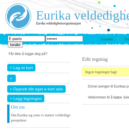
Eurika veldedigh
Eurika veldedighetsorganisasjon
Forsiden
Pro
Får ikke å logge deg på?
Edit tegning
Ingen tegninger lagt
Doner penger til Eurikas 
Velkommen til å kjøpe Jule
+ Legg tegningen
Om oss
Om Eurika og som vi startet veldedige
prosjekter