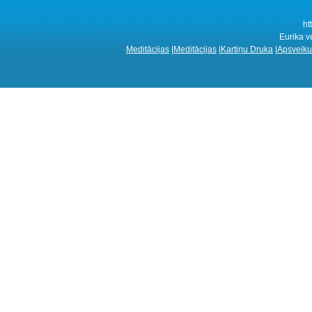
ht
Eurika v
Meditācijas
|
Meditācijas
|
Kartiņu Druka
|
Apsveiku