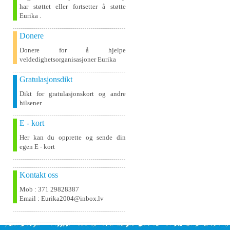
har støttet eller fortsetter å støtte
Eurika .
Donere
Donere for å hjelpe
veldedighetsorganisasjoner Eurika
Gratulasjonsdikt
Dikt for gratulasjonskort og andre
hilsener
E - kort
Her kan du opprette og sende din
egen E - kort
Kontakt oss
Mob : 371 29828387
Email : Eurika2004@inbox.lv