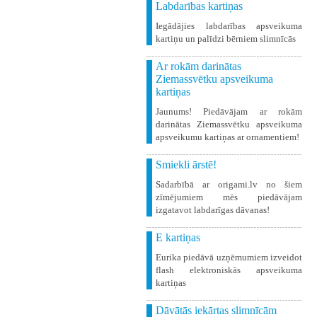
Labdarības kartiņas
Iegādājies labdarības apsveikuma
kartiņu un palīdzi bērniem slimnīcās
Ar rokām darinātas
Ziemassvētku apsveikuma
kartiņas
Jaunums! Piedāvājam ar rokām
darinātas Ziemassvētku apsveikuma
apsveikumu kartiņas ar ornamentiem!
Smiekli ārstē!
Sadarbībā ar origami.lv no šiem
zīmējumiem mēs piedāvājam
izgatavot labdarīgas dāvanas!
E kartiņas
Eurika piedāvā uzņēmumiem izveidot
flash elektroniskās apsveikuma
kartiņas
Dāvātās iekārtas slimnīcām