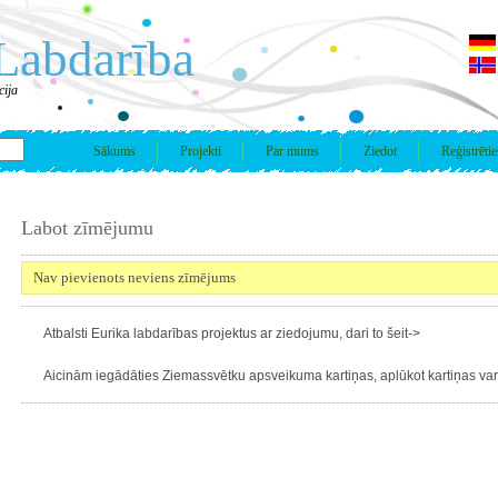
Labdarība
cija
Sākums
Projekti
Par mums
Ziedot
Reģistrētie
Labot zīmējumu
Nav pievienots neviens zīmējums
Atbalsti Eurika labdarības projektus ar ziedojumu, dari to šeit->
Aicinām iegādāties Ziemassvētku apsveikuma kartiņas, aplūkot kartiņas varie