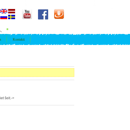
s
Kontakti
t šeit.->