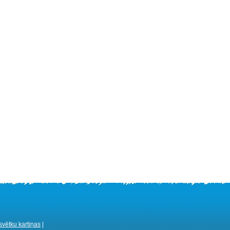
vētku kartiņas
|