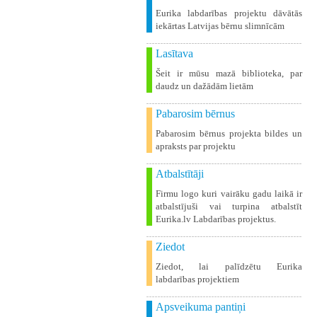
Eurika labdarības projektu dāvātās
iekārtas Latvijas bērnu slimnīcām
Lasītava
Šeit ir mūsu mazā biblioteka, par
daudz un dažādām lietām
Pabarosim bērnus
Pabarosim bērnus projekta bildes un
apraksts par projektu
Atbalstītāji
Firmu logo kuri vairāku gadu laikā ir
atbalstījuši vai turpina atbalstīt
Eurika.lv Labdarības projektus.
Ziedot
Ziedot, lai palīdzētu Eurika
labdarības projektiem
Apsveikuma pantiņi