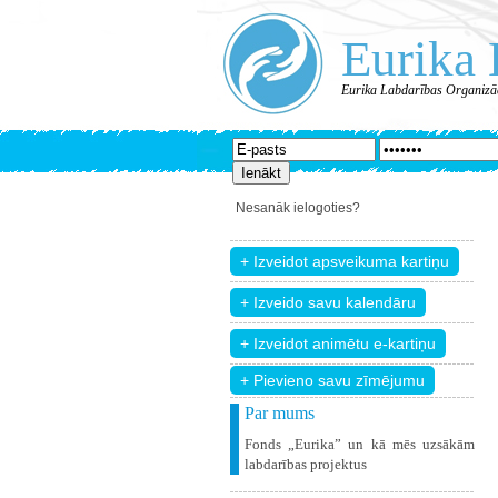
Eurika 
Eurika Labdarības Organizā
Nesanāk ielogoties?
+ Pievieno savu zīmējumu
Par mums
Fonds „Eurika” un kā mēs uzsākām
labdarības projektus