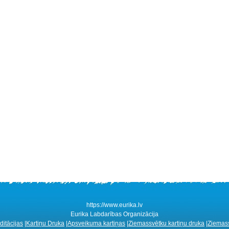
https://www.eurika.lv
Eurika Labdarības Organizācija
itācijas
|
Kartiņu Druka
|
Apsveikuma kartiņas
|
Ziemassvētku kartiņu druka
|
Ziemass