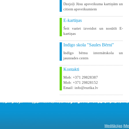
Dzejoļi Jūsu apsveikuma kartiņām un
citiem apsveikumiem
E-kartiņas
Šeit variet izveidot un nosūtīt E-
kartiņas
Indigo skola "Saules Bērni"
Indīgo bērnu internātskola un
jaunrades centrs
Kontakti
Mob: +371 29828387
Mob: +371 29828152
Email: info@eurika.lv
Meditācijas
|
Med