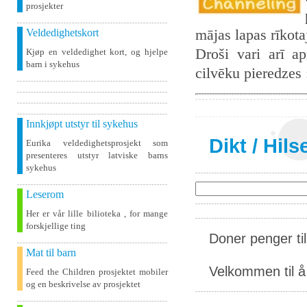
prosjekter
mājas lapas rīkot
Veldedighetskort
Droši vari arī ap
Kjøp en veldedighet kort, og hjelpe
barn i sykehus
cilvēku pieredzes
Innkjøpt utstyr til sykehus
Dikt
/
Hils
Eurika veldedighetsprosjekt som
presenteres utstyr latviske barns
sykehus
Leserom
Her er vår lille bilioteka , for mange
forskjellige ting
Doner penger ti
Mat til barn
Velkommen til å 
Feed the Children prosjektet mobiler
og en beskrivelse av prosjektet