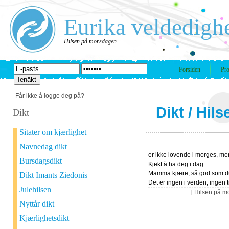
Eurika veldedigh
Hilsen på morsdagen
Forsiden
Pro
Får ikke å logge deg på?
Dikt
/
Hils
Dikt
Sitater om kjærlighet
Navnedag dikt
er ikke lovende i morges, me
Bursdagsdikt
Kjekt å ha deg i dag.
Mamma kjære, så god som d
Dikt Imants Ziedonis
Det er ingen i verden, ingen t
Julehilsen
[
Hilsen på m
Nyttår dikt
Kjærlighetsdikt