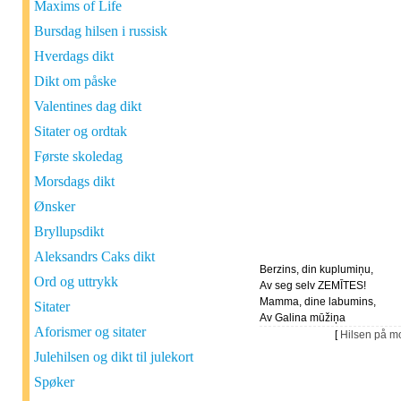
Maxims of Life
Bursdag hilsen i russisk
Hverdags dikt
Dikt om påske
Valentines dag dikt
Sitater og ordtak
Første skoledag
Morsdags dikt
Ønsker
Bryllupsdikt
Aleksandrs Caks dikt
Berzins, din kuplumiņu,
Ord og uttrykk
Av seg selv ZEMĪTES!
Mamma, dine labumins,
Sitater
Av Galina mūžiņa
Aforismer og sitater
[
Hilsen på m
Julehilsen og dikt til julekort
Spøker