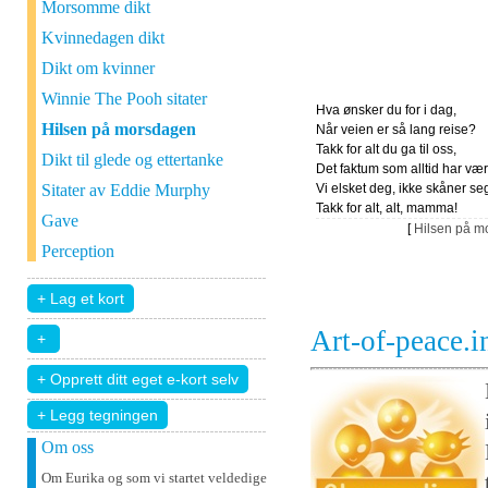
Morsomme dikt
Kvinnedagen dikt
Dikt om kvinner
Winnie The Pooh sitater
Hva ønsker du for i dag,
Hilsen på morsdagen
Når veien er så lang reise?
Takk for alt du ga til oss,
Dikt til glede og ettertanke
Det faktum som alltid har vært
Sitater av Eddie Murphy
Vi elsket deg, ikke skåner seg
Takk for alt, alt, mamma!
Gave
[
Hilsen på m
Perception
Art-of-peace.
+ Legg tegningen
Om oss
Om Eurika og som vi startet veldedige