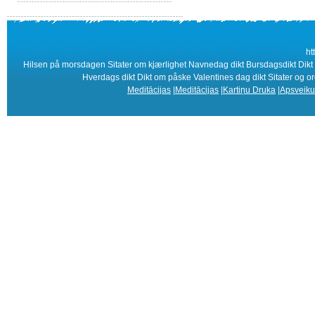
ht
Hilsen på morsdagen Sitater om kjærlighet Navnedag dikt Bursdagsdikt Dikt Im
Hverdags dikt Dikt om påske Valentines dag dikt Sitater og o
Meditācijas
|
Meditācijas
|
Kartiņu Druka
|
Apsveiku