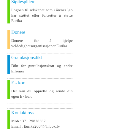
Støttespillere
Logoen til selskapet som i årenes løp
har støttet eller fortsetter å støtte
Eurika .
Donere
Donere for å hjelpe
veldedighetsorganisasjoner Eurika
Gratulasjonsdikt
Dikt for gratulasjonskort og andre
hilsener
E - kort
Her kan du opprette og sende din
egen E - kort
Kontakt oss
Mob : 371 29828387
Email : Eurika2004@inbox.lv