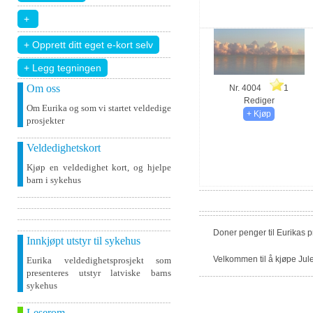
+ Legg tegningen
Om oss
Nr. 4004
1
Rediger
Om Eurika og som vi startet veldedige
prosjekter
Veldedighetskort
Kjøp en veldedighet kort, og hjelpe
barn i sykehus
Doner penger til Eurikas 
Innkjøpt utstyr til sykehus
Velkommen til å kjøpe Jule
Eurika veldedighetsprosjekt som
presenteres utstyr latviske barns
sykehus
Leserom