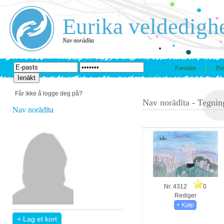
Eurika veldedigh
Nav norādīta
Forsiden
Pro
Får ikke å logge deg på?
Nav norādīta - Tegnin
Nav norādīta
Nr. 4312
0
Rediger