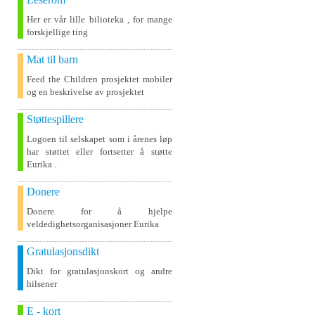
Her er vår lille bilioteka , for mange
forskjellige ting
Mat til barn
Feed the Children prosjektet mobiler
og en beskrivelse av prosjektet
Støttespillere
Logoen til selskapet som i årenes løp
har støttet eller fortsetter å støtte
Eurika .
Donere
Donere for å hjelpe
veldedighetsorganisasjoner Eurika
Gratulasjonsdikt
Dikt for gratulasjonskort og andre
hilsener
E - kort