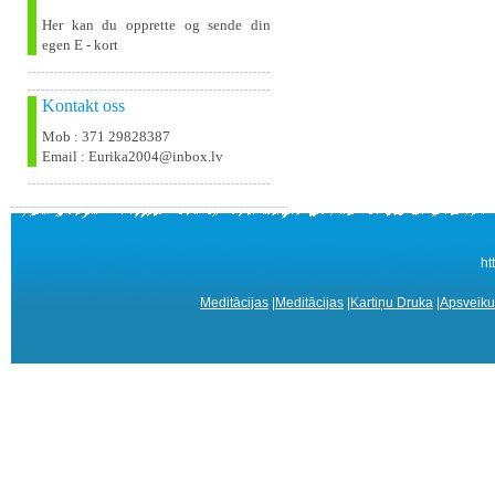
Her kan du opprette og sende din
egen E - kort
Kontakt oss
Mob : 371 29828387
Email : Eurika2004@inbox.lv
ht
Meditācijas
|
Meditācijas
|
Kartiņu Druka
|
Apsveiku