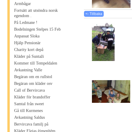
Armbågar
Fortsätt att utsöndra norsk
<- Tillbaka
egendom .
På Ledmane !
Bodelningen Stelpes 15 Feb
Anpassat Sloka
Hjälp Pensionär
Charity kort depå
Kläder på Suntaži
Kommer till Tempeldalen
Avkastning Valle
Begäran om en rullstol
Begäran om kläder osv
Call of Bervircava
Kläder för brandoffer
Samtal från sweet
Gå till Kurmenes
Avkastning Saldus
Bervircava familj på
Kläder Elejas ģimenītēm