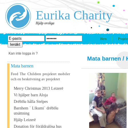
Eurika Charity
Hjälp oroliga
Hem
Projekt
Kan inte logga in ?
Mata barnen
/ 
Mata barnen
Feed The Children projektet mobiler
och en beskrivning av projektet
Merry Christmas 2013 Leizerē
Vi hjälper barn Aloja
Drēbīšu hålla Stelpes
Barnhem ` Līkumi` drēbīšu
utsättning
Hjälp Leizerē
Donation för föräldralösa hus