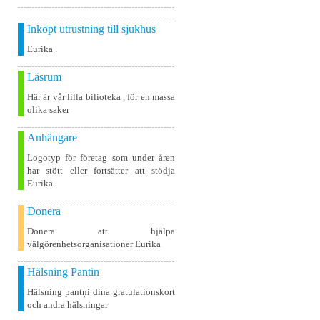
Inköpt utrustning till sjukhus
Eurika .
Läsrum
Här är vår lilla bilioteka , för en massa
olika saker
Anhängare
Logotyp för företag som under åren
har stött eller fortsätter att stödja
Eurika .
Donera
Donera att hjälpa
välgörenhetsorganisationer Eurika
Hälsning Pantin
Hälsning pantņi dina gratulationskort
och andra hälsningar