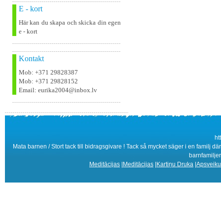
E - kort
Här kan du skapa och skicka din egen
e - kort
Kontakt
Mob: +371 29828387
Mob: +371 29828152
Email: eurika2004@inbox.lv
ht
Mata barnen / Stort tack till bidragsgivare ! Tack så mycket säger i en familj 
barnfamiljer
Meditācijas
|
Meditācijas
|
Kartiņu Druka
|
Apsveiku