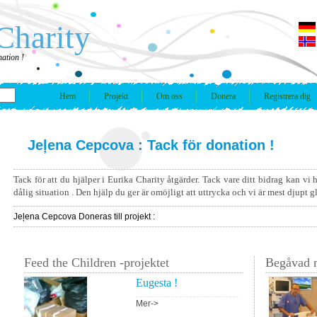
Charity
ation !
Hem
Projekt
Om oss
Donera
Registrera dig
Jeļena Cepcova : Tack för donation !
Tack för att du hjälper i Eurika Charity åtgärder. Tack vare ditt bidrag kan vi
dålig situation . Den hjälp du ger är omöjligt att uttrycka och vi är mest djupt 
Jeļena Cepcova Doneras till projekt :
Feed the Children -projektet
Begåvad m
Eugesta !
Mer->