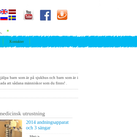
Kontakter
 hjälpa barn som är på sjukhus och barn som är i
glada att sådana människor som du finns! .
edicinsk utrustning
2014 andningsapparat
och 3 sängar
...
Mer->