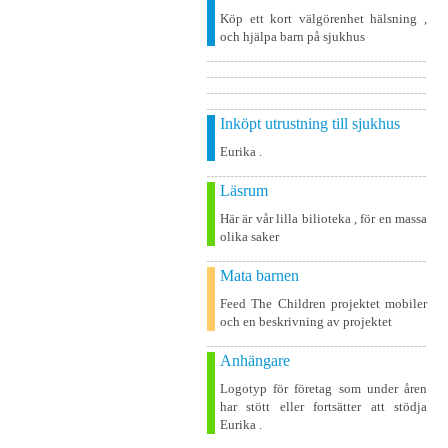
Köp ett kort välgörenhet hälsning ,
och hjälpa barn på sjukhus
Inköpt utrustning till sjukhus
Eurika .
Läsrum
Här är vår lilla bilioteka , för en massa
olika saker
Mata barnen
Feed The Children projektet mobiler
och en beskrivning av projektet
Anhängare
Logotyp för företag som under åren
har stött eller fortsätter att stödja
Eurika .