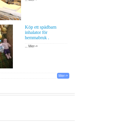
Köp ett spädbarn
inhalator för
hemmabruk .
...
Mer->
Mer->