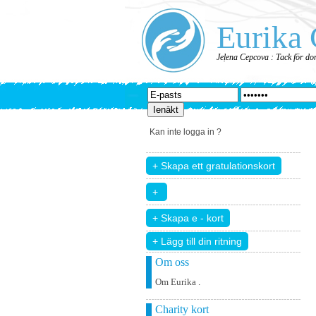
Eurika 
Jeļena Cepcova : Tack för don
Kan inte logga in ?
+ Lägg till din ritning
Om oss
Om Eurika .
Charity kort