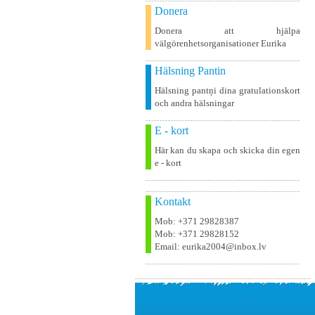
Donera
Donera att hjälpa
välgörenhetsorganisationer Eurika
Hälsning Pantin
Hälsning pantņi dina gratulationskort
och andra hälsningar
E - kort
Här kan du skapa och skicka din egen
e - kort
Kontakt
Mob: +371 29828387
Mob: +371 29828152
Email: eurika2004@inbox.lv