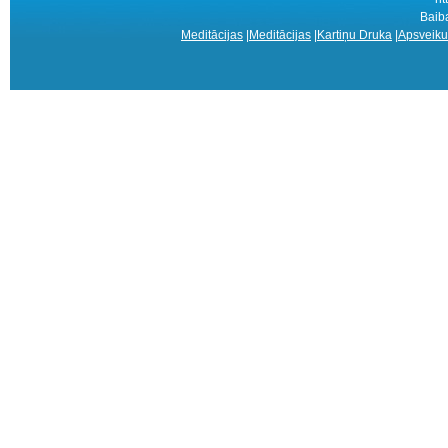
Baiba
Meditācijas
|
Meditācijas
|
Kartiņu Druka
|
Apsveiku