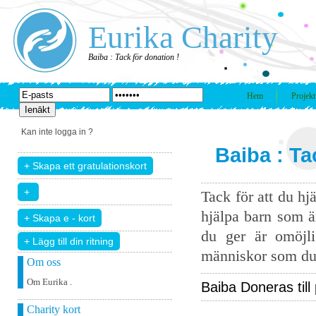
Eurika Charity
Baiba : Tack för donation !
Hem
Projekt
Kan inte logga in ?
Baiba : Ta
Tack för att du hj
hjälpa barn som ä
du ger är omöjli
+ Lägg till din ritning
människor som du 
Om oss
Om Eurika .
Baiba Doneras till 
Charity kort