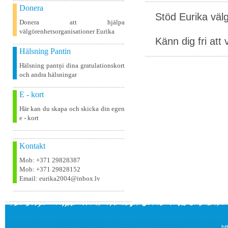
Donera
Stöd Eurika väl
Donera att hjälpa
välgörenhetsorganisationer Eurika
Känn dig fri att 
Hälsning Pantin
Hälsning pantņi dina gratulationskort
och andra hälsningar
E - kort
Här kan du skapa och skicka din egen
e - kort
Kontakt
Mob: +371 29828387
Mob: +371 29828152
Email: eurika2004@inbox.lv
ht