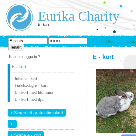
Eurika Charity
E - kort
Hem
Projekt
E - kort
Kan inte logga in ?
E - kort
Julen e - kort
Födelsedag e - kort
E - kort med blommor
E - kort med djur