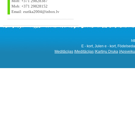
Mob: +371 29828387
Mob: +371 29828152
Email: eurika2004@inbox.lv
ht
E - kort, Julen e - kort, Födelsed
Meditācijas
|
Meditācijas
|
Kartiņu Druka
|
Apsveiku