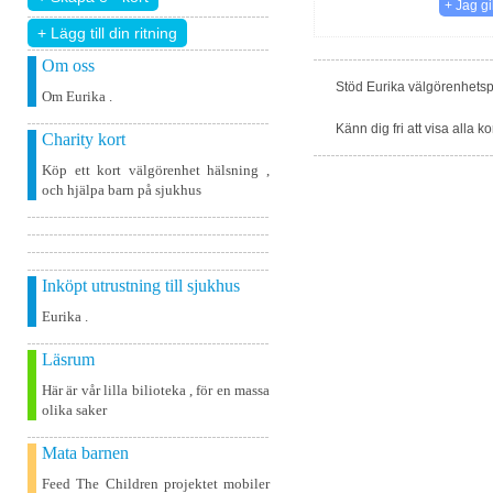
+ Lägg till din ritning
Om oss
Stöd Eurika välgörenhetsp
Om Eurika .
Känn dig fri att visa alla k
Charity kort
Köp ett kort välgörenhet hälsning ,
och hjälpa barn på sjukhus
Inköpt utrustning till sjukhus
Eurika .
Läsrum
Här är vår lilla bilioteka , för en massa
olika saker
Mata barnen
Feed The Children projektet mobiler