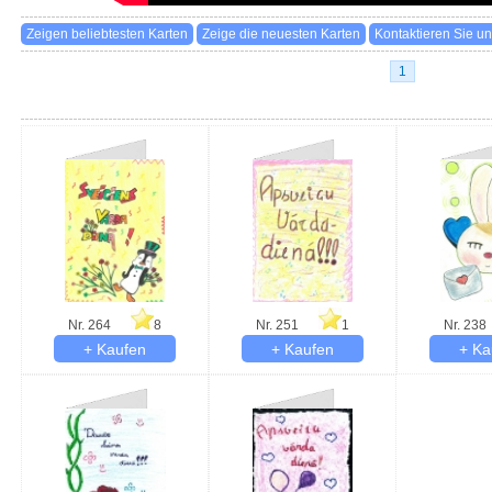
1
Nr. 264
8
Nr. 251
1
Nr. 238