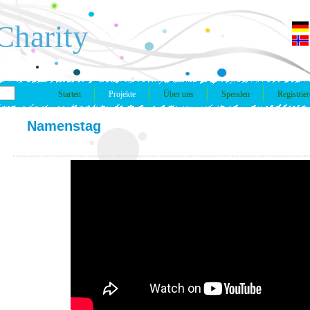
Charity
Starten
Projekte
Über uns
Spenden
Registrie
Namenstag