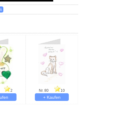
2
Nr. 80
10