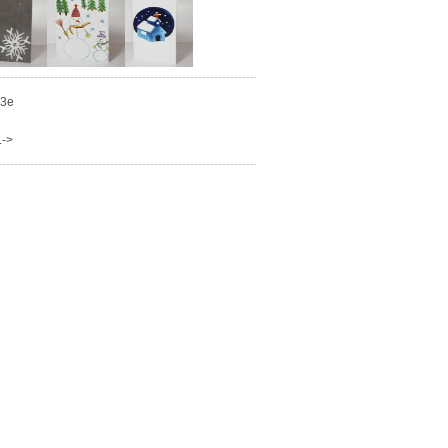
03e
.->