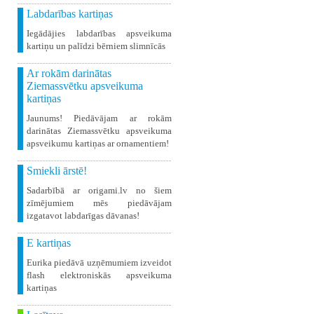
Labdarības kartiņas
Iegādājies labdarības apsveikuma
kartiņu un palīdzi bērniem slimnīcās
Ar rokām darinātas
Ziemassvētku apsveikuma
kartiņas
Jaunums! Piedāvājam ar rokām
darinātas Ziemassvētku apsveikuma
apsveikumu kartiņas ar ornamentiem!
Smiekli ārstē!
Sadarbībā ar origami.lv no šiem
zīmējumiem mēs piedāvājam
izgatavot labdarīgas dāvanas!
E kartiņas
Eurika piedāvā uzņēmumiem izveidot
flash elektroniskās apsveikuma
kartiņas