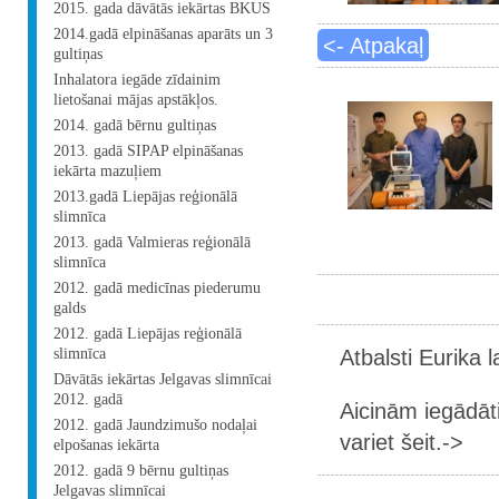
2015. gada dāvātās iekārtas BKUS
2014.gadā elpināšanas aparāts un 3
<- Atpakaļ
gultiņas
Inhalatora iegāde zīdainim
lietošanai mājas apstākļos.
2014. gadā bērnu gultiņas
2013. gadā SIPAP elpināšanas
iekārta mazuļiem
2013.gadā Liepājas reģionālā
slimnīca
2013. gadā Valmieras reģionālā
slimnīca
2012. gadā medicīnas piederumu
galds
2012. gadā Liepājas reģionālā
Atbalsti Eurika 
slimnīca
Dāvātās iekārtas Jelgavas slimnīcai
2012. gadā
Aicinām iegādāt
2012. gadā Jaundzimušo nodaļai
variet šeit.->
elpošanas iekārta
2012. gadā 9 bērnu gultiņas
Jelgavas slimnīcai