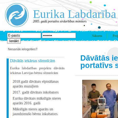
Eurika Labdarība
2005. gadā portatīvs sirdarbības monitors
Sākums
Proj
Nesanāk ielogoties?
Dāvātās i
Dāvātās iekārtas slimnīcām
portatīvs 
Eurika labdarības projektu dāvātās
iekārtas Latvijas bērnu slimnīcām
2018.gadā dāvātais elpināšanas
aparāts mazuļiem
2017. gadā dāvātais inkobators
Eurika dāvātais mākslīgās nieres
aparāts 2016. gadā
Mākslīgās nieres aparāts un
jaundzimušo bērnu inkubators