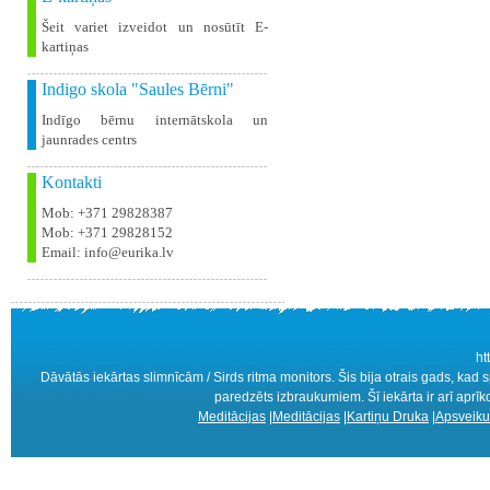
Šeit variet izveidot un nosūtīt E-
kartiņas
Indigo skola "Saules Bērni"
Indīgo bērnu internātskola un
jaunrades centrs
Kontakti
Mob: +371 29828387
Mob: +371 29828152
Email: info@eurika.lv
ht
Dāvātās iekārtas slimnīcām / Sirds ritma monitors. Šis bija otrais gads, kad s
paredzēts izbraukumiem. Šī iekārta ir arī aprī
Meditācijas
|
Meditācijas
|
Kartiņu Druka
|
Apsveiku