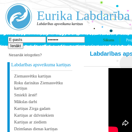
Eurika Labdarība
Labdarības apsveikuma kartiņas
Sākums
Proj
Labdarības ap
Nesanāk ielogoties?
Labdarības apsveikuma kartiņas
Ziemassvētku kartiņas
Roku darinātas Ziemassvētku
kartiņas
Smiekli ārstē!
Mākslas darbi
Kartiņas Zirga gadam
Kartiņas ar dzīvniekiem
Kartiņas ar ziediem
Dzimšanas dienas kartiņas