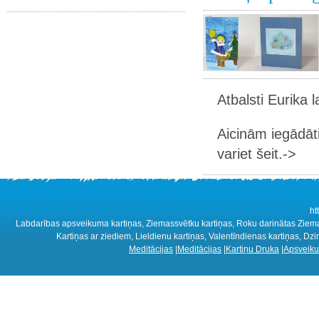
Atbalsti Eurika 
Aicinām iegādāt
variet šeit.->
ht
Labdarības apsveikuma kartiņas, Ziemassvētku kartiņas, Roku darinātas Ziemass
Kartiņas ar ziediem, Lieldienu kartiņas, Valentīndienas kartiņas, D
Meditācijas
|
Meditācijas
|
Kartiņu Druka
|
Apsveiku