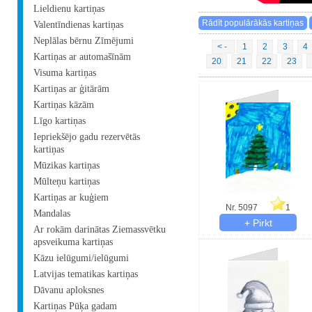
Lieldienu kartiņas
Valentīndienas kartiņas
Neplālas bērnu Zīmējumi
< -
1
2
3
4
Kartiņas ar automašīnām
20
21
22
23
Visuma kartiņas
Kartiņas ar ģitārām
Kartiņas kāzām
Līgo kartiņas
Iepriekšējo gadu rezervētās
kartiņas
Mūzikas kartiņas
Mūlteņu kartiņas
Kartiņas ar kuģiem
Nr. 5097
1
Mandalas
Ar rokām darinātas Ziemassvētku
apsveikuma kartiņas
Kāzu ielūgumi/ielūgumi
Latvijas tematikas kartiņas
Dāvanu aploksnes
Kartiņas Pūķa gadam