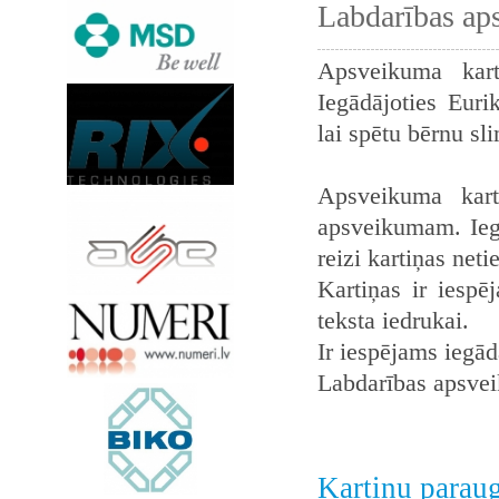
Labdarības ap
Apsveikuma kart
Iegādājoties Euri
lai spētu bērnu sl
Apsveikuma kart
apsveikumam. Iegā
reizi kartiņas neti
Kartiņas ir iespē
teksta iedrukai.
Ir iespējams iegādā
Labdarības apsvei
Kartiņu parau