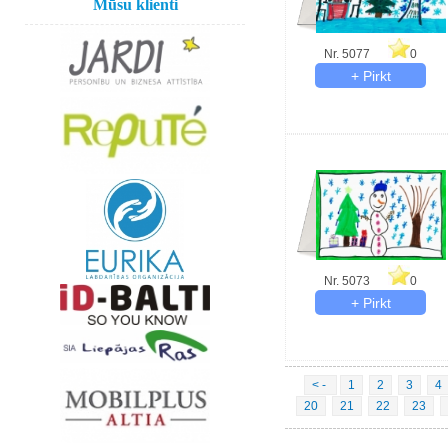
Mūsu klienti
Nr. 5077
0
Nr. 5073
0
< -
1
2
3
4
20
21
22
23