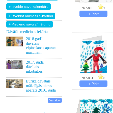
Nr. 5085
2
+ Pievieno savu zīmējumu
Dāvātās medicīnas iekārtas
2018.gadā
dāvātais
elpināšanas aparāts
mazuļiem
2017. gadā
dāvātais
inkobators
Nr. 5081
0
Eurika dāvātais
mākslīgās nieres
aparāts 2016. gadā
Vairāk->