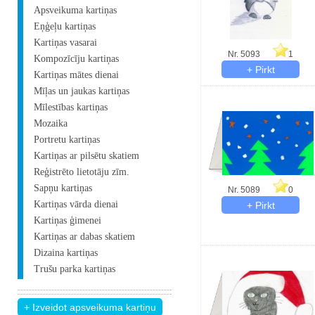
Apsveikuma kartiņas
Eņģeļu kartiņas
Kartiņas vasarai
Nr. 5093
1
Kompozīcīju kartiņas
Kartiņas mātes dienai
Mīļas un jaukas kartiņas
Mīlestības kartiņas
Mozaika
Portretu kartiņas
Kartiņas ar pilsētu skatiem
Reģistrēto lietotāju zīm.
Sapņu kartiņas
Nr. 5089
0
Kartiņas vārda dienai
Kartiņas ģimenei
Kartiņas ar dabas skatiem
Dizaina kartiņas
Trušu parka kartiņas