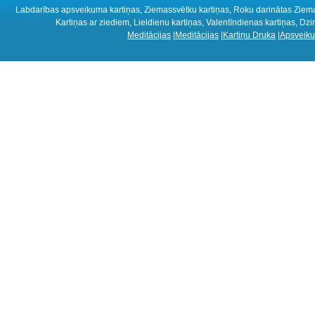
Labdarības apsveikuma kartiņas, Ziemassvētku kartiņas, Roku darinātas Ziemass
Kartiņas ar ziediem, Lieldienu kartiņas, Valentīndienas kartiņas, D
Meditācijas
|
Meditācijas
|
Kartiņu Druka
|
Apsveiku