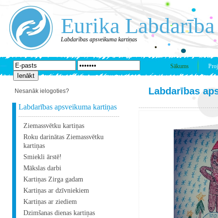
Eurika Labdarība
Labdarības apsveikuma kartiņas
Sākums
Proj
Labdarības ap
Nesanāk ielogoties?
Labdarības apsveikuma kartiņas
Ziemassvētku kartiņas
Roku darinātas Ziemassvētku
kartiņas
Smiekli ārstē!
Mākslas darbi
Kartiņas Zirga gadam
Kartiņas ar dzīvniekiem
Kartiņas ar ziediem
Dzimšanas dienas kartiņas