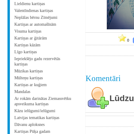
Lieldienu kartiņas
Valentīndienas kartiņas
Neplālas bērnu Zīmējumi
Kartiņas ar automašīnām
Visuma kartiņas
Kartiņas ar ģitārām
0
Kartiņas kāzām
Līgo kartiņas
Iepriekšējo gadu rezervētās
kartiņas
Mūzikas kartiņas
Komentāri
Mūlteņu kartiņas
Kartiņas ar kuģiem
Mandalas
Lūdzu 
Ar rokām darinātas Ziemassvētku
apsveikuma kartiņas
Kāzu ielūgumi/ielūgumi
Latvijas tematikas kartiņas
Dāvanu aploksnes
Kartiņas Pūķa gadam