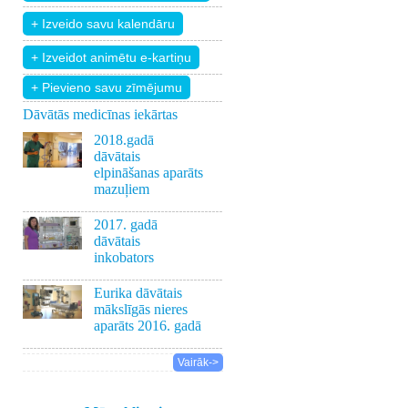
+ Pievieno savu zīmējumu
Dāvātās medicīnas iekārtas
2018.gadā
dāvātais
elpināšanas aparāts
mazuļiem
2017. gadā
dāvātais
inkobators
Eurika dāvātais
mākslīgās nieres
aparāts 2016. gadā
Vairāk->