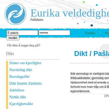
Eurika veldedigh
Pašlabums
Forsiden
Pro
Får ikke å logge deg på?
Dikt
/
Paš
Dikt
Sitater om kjærlighet
Navnedag dikt
folk vennskap er vanligvis kal
Bursdagsdikt
fritidsaktiviteter, gjensidig se
hjelpsomhet med et eneste or
Dikt Imants Ziedonis
forhold hvor hver håp om å f
Julehilsen
egeninteresse.
[
P
Nyttår dikt
Kjærlighetsdikt