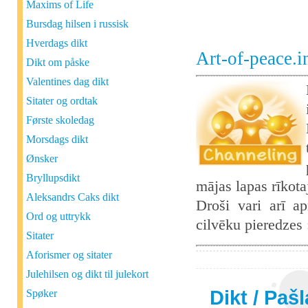
Maxims of Life
Bursdag hilsen i russisk
Hverdags dikt
Art-of-peace.
Dikt om påske
Valentines dag dikt
Sitater og ordtak
Første skoledag
Morsdags dikt
Ønsker
Bryllupsdikt
mājas lapas rīkot
Aleksandrs Caks dikt
Droši vari arī ap
Ord og uttrykk
cilvēku pieredzes
Sitater
Aforismer og sitater
Julehilsen og dikt til julekort
Dikt
/
Paš
Spøker