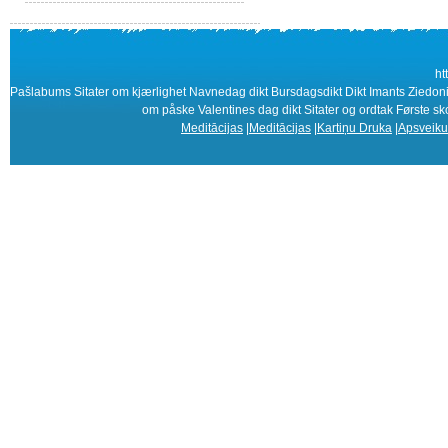
ht
Pašlabums Sitater om kjærlighet Navnedag dikt Bursdagsdikt Dikt Imants Ziedonis 
om påske Valentines dag dikt Sitater og ordtak Første s
Meditācijas
|
Meditācijas
|
Kartiņu Druka
|
Apsveiku