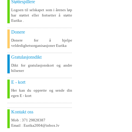
Støttespillere
Logoen til selskapet som i årenes løp
har støttet eller fortsetter å støtte
Eurika .
Donere
Donere for å hjelpe
veldedighetsorganisasjoner Eurika
Gratulasjonsdikt
Dikt for gratulasjonskort og andre
hilsener
E - kort
Her kan du opprette og sende din
egen E - kort
Kontakt oss
Mob : 371 29828387
Email : Eurika2004@inbox.lv