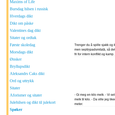
Maxims of Life
Bursdag hilsen i russisk
Hverdags dikt
Dikt om påske
Valentines dag dikt
Sitater og ordtak
Første skoledag
Trenger du å spille sjakk og 
men septiņpadsmitatā, så det
Morsdags dikt
fri for intern konflikt og kamp.
Ønsker
Bryllupsdikt
Aleksandrs Caks dikt
Ord og uttrykk
Sitater
Aforismer og sitater
- Gi meg en kilo melk. - Vi se
melk til kilo. - Da ville jeg lik
Julehilsen og dikt til julekort
meter.
Spøker