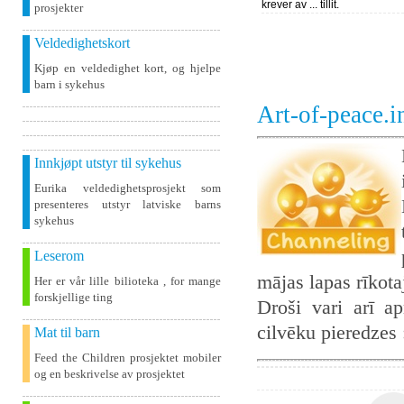
krever av ... tillit.
prosjekter
Veldedighetskort
Kjøp en veldedighet kort, og hjelpe
barn i sykehus
Art-of-peace.
Innkjøpt utstyr til sykehus
Eurika veldedighetsprosjekt som
presenteres utstyr latviske barns
sykehus
Leserom
mājas lapas rīkot
Her er vår lille bilioteka , for mange
forskjellige ting
Droši vari arī ap
cilvēku pieredzes
Mat til barn
Feed the Children prosjektet mobiler
og en beskrivelse av prosjektet