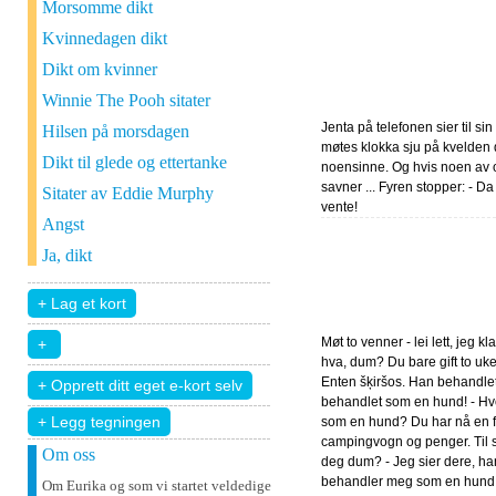
Morsomme dikt
Kvinnedagen dikt
Dikt om kvinner
Winnie The Pooh sitater
Jenta på telefonen sier til sin 
Hilsen på morsdagen
møtes klokka sju på kvelden 
Dikt til glede og ettertanke
noensinne. Og hvis noen av 
savner ... Fyren stopper: - Da 
Sitater av Eddie Murphy
vente!
Angst
Ja, dikt
Møt to venner - lei lett, jeg kl
hva, dum? Du bare gift to uke
Enten šķiršos. Han behandle
behandlet som en hund! - Hv
+ Legg tegningen
som en hund? Du har nå en fla
campingvogn og penger. Til sl
Om oss
deg dum? - Jeg sier dere, ha
behandler meg som en hund
Om Eurika og som vi startet veldedige