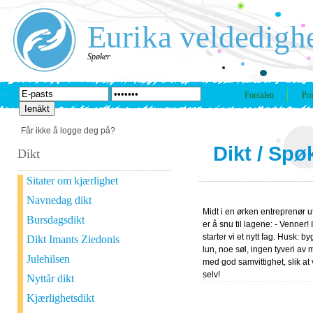
Eurika veldedigh
Spøker
Forsiden
Pro
Får ikke å logge deg på?
Dikt
/
Spø
Dikt
Sitater om kjærlighet
Navnedag dikt
Midt i en ørken entreprenør 
Bursdagsdikt
er å snu til lagene: - Venner! 
starter vi et nytt fag. Husk: b
Dikt Imants Ziedonis
lun, noe søl, ingen tyveri av m
Julehilsen
med god samvittighet, slik at
selv!
Nyttår dikt
Kjærlighetsdikt