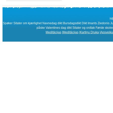
ht
Spøker Sitater om kjærlighet Navnedag dikt Bursdagsdikt Dikt Imants Ziedonis Jul
påske Valentines dag dikt Sitater og ordtak Første skol
Meditācijas
|
Meditācijas
|
Kartiņu Druka
|
Apsveiku