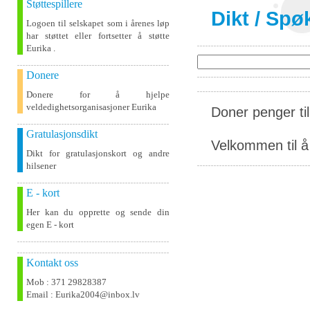
Støttespillere
Dikt
/
Spø
Logoen til selskapet som i årenes løp
har støttet eller fortsetter å støtte
Eurika .
Donere
Donere for å hjelpe
veldedighetsorganisasjoner Eurika
Doner penger ti
Gratulasjonsdikt
Velkommen til å 
Dikt for gratulasjonskort og andre
hilsener
E - kort
Her kan du opprette og sende din
egen E - kort
Kontakt oss
Mob : 371 29828387
Email : Eurika2004@inbox.lv