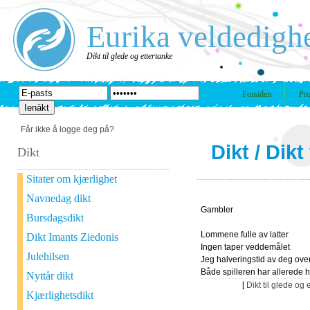
Eurika veldedigh
Dikt til glede og ettertanke
Forsiden
Pro
Får ikke å logge deg på?
Dikt
/
Dikt
Dikt
Sitater om kjærlighet
Navnedag dikt
Gambler
Bursdagsdikt
Lommene fulle av latter
Dikt Imants Ziedonis
Ingen taper veddemålet
Julehilsen
Jeg halveringstid av deg over
Både spilleren har allerede h
Nyttår dikt
[
Dikt til glede og 
Kjærlighetsdikt