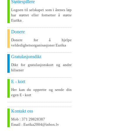
Støttespillere
Logoen til selskapet som i årenes løp
har støttet eller fortsetter å støtte
Eurika .
Donere
Donere for å hjelpe
veldedighetsorganisasjoner Eurika
Gratulasjonsdikt
Dikt for gratulasjonskort og andre
hilsener
E - kort
Her kan du opprette og sende din
egen E - kort
Kontakt oss
Mob : 371 29828387
Email : Eurika2004@inbox.lv