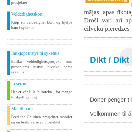
prosjekter
mājas lapas rīkot
Veldedighetskort
Droši vari arī ap
Kjøp en veldedighet kort, og hjelpe
cilvēku pieredzes
barn i sykehus
Innkjøpt utstyr til sykehus
Dikt
/
Dikt
Eurika veldedighetsprosjekt som
presenteres utstyr latviske barns
sykehus
Leserom
Her er vår lille bilioteka , for mange
forskjellige ting
Doner penger ti
Mat til barn
Velkommen til å 
Feed the Children prosjektet mobiler
og en beskrivelse av prosjektet