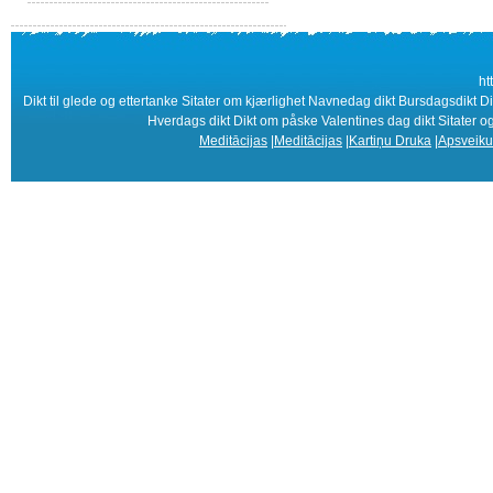
ht
Dikt til glede og ettertanke Sitater om kjærlighet Navnedag dikt Bursdagsdikt Di
Hverdags dikt Dikt om påske Valentines dag dikt Sitater 
Meditācijas
|
Meditācijas
|
Kartiņu Druka
|
Apsveiku