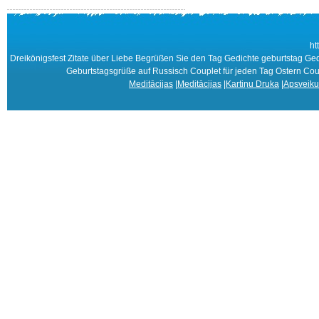
ht
Dreikönigsfest Zitate über Liebe Begrüßen Sie den Tag Gedichte geburtstag G
Geburtstagsgrüße auf Russisch Couplet für jeden Tag Ostern C
Meditācijas
|
Meditācijas
|
Kartiņu Druka
|
Apsveiku