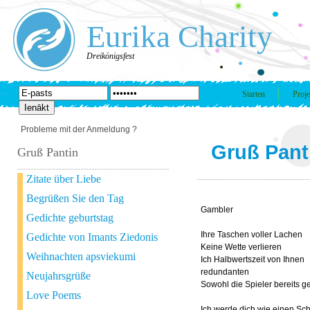
Eurika Charity
Dreikönigsfest
Starten
Proje
Probleme mit der Anmeldung ?
Gruß Pant
Gruß Pantin
Zitate über Liebe
Begrüßen Sie den Tag
Gambler
Gedichte geburtstag
Ihre Taschen voller Lachen
Gedichte von Imants Ziedonis
Keine Wette verlieren
Weihnachten apsviekumi
Ich Halbwertszeit von Ihnen
redundanten
Neujahrsgrüße
Sowohl die Spieler bereits g
Love Poems
Ich werde dich wie einen Sc