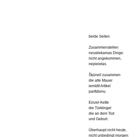
beide Seiten
Zusammenstellen
nesaliekamas Dinge:
nicht angekommen,
nepieietas.
Šķūnelī zusammen
die alte Mauer
iemīdīt Artikel
parītdienu.
Einzel-Kette
die Türklingel
die an dem Tod
und Geburt.
Überhaupt nicht heute,
nicht unbedingt morgen: