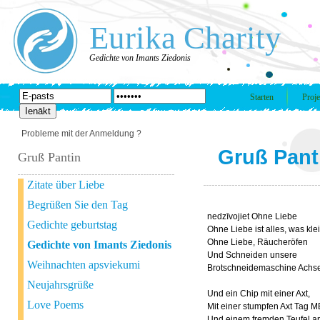
Eurika Charity
Gedichte von Imants Ziedonis
Starten
Proje
Probleme mit der Anmeldung ?
Gruß Pant
Gruß Pantin
Zitate über Liebe
Begrüßen Sie den Tag
nedzīvojiet Ohne Liebe
Gedichte geburtstag
Ohne Liebe ist alles, was klein
Ohne Liebe, Räucheröfen
Gedichte von Imants Ziedonis
Und Schneiden unsere
Weihnachten apsviekumi
Brotschneidemaschine Achse
Neujahrsgrüße
Und ein Chip mit einer Axt,
Love Poems
Mit einer stumpfen Axt Tag 
Und einem fremden Teufel a