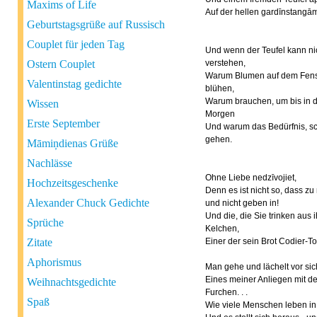
Maxims of Life
Auf der hellen gardīnstangām 
Geburtstagsgrüße auf Russisch
Couplet für jeden Tag
Und wenn der Teufel kann ni
Ostern Couplet
verstehen,
Warum Blumen auf dem Fens
Valentinstag gedichte
blühen,
Warum brauchen, um bis in 
Wissen
Morgen
Erste September
Und warum das Bedürfnis, sc
gehen.
Māmiņdienas Grüße
Nachlässe
Ohne Liebe nedzīvojiet,
Hochzeitsgeschenke
Denn es ist nicht so, dass z
Alexander Chuck Gedichte
und nicht geben in!
Und die, die Sie trinken aus 
Sprüche
Kelchen,
Zitate
Einer der sein Brot Codier-To
Aphorismus
Man gehe und lächelt vor sic
Eines meiner Anliegen mit d
Weihnachtsgedichte
Furchen. . .
Spaß
Wie viele Menschen leben in 