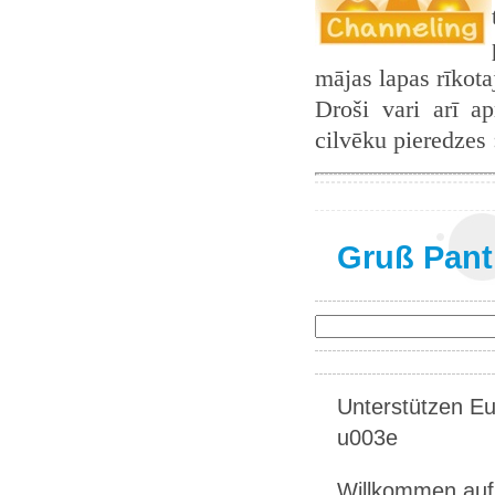
mājas lapas rīkot
Droši vari arī ap
cilvēku pieredzes
Gruß Pant
Unterstützen Eur
u003e
Willkommen auf 