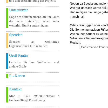
und eine Beschreibung des Projekts
Neben La Spezia und majon
Wie gut, dass ich werde aršu
Unterstützer
Und reinigen die Lunge geh
Logo des Unternehmens, die im Laufe
manchmal.
der Jahre unterstützt haben oder
weiterhin Eurika unterstützen.
Oder - rein Eggen oder - noc
Die Sonne lag nackten Füße
Wie sauber, sauber zu weine
Spenden
Mit einem scharfen hexagona
Spenden an wohltätige
Flocken.
Organisationen Eurika helfen
[
Gedichte von Imants
Gruß Pantin
Gedichte für Ihre Grußkarten und
andere Grüße
E - Karten
Kontakt
Mob : +371 29828387Email :
Eurika2004 @ Posteingang.