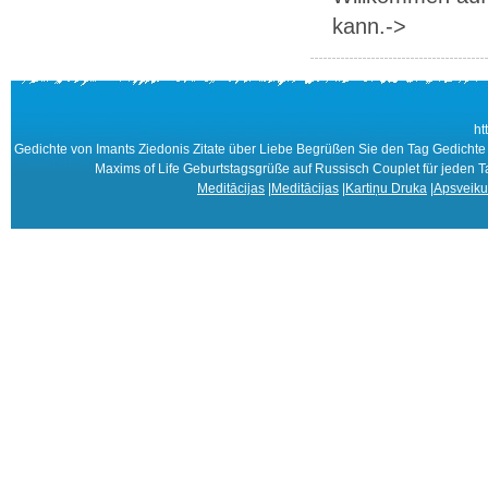
kann.->
ht
Gedichte von Imants Ziedonis Zitate über Liebe Begrüßen Sie den Tag Gedich
Maxims of Life Geburtstagsgrüße auf Russisch Couplet für jeden 
Meditācijas
|
Meditācijas
|
Kartiņu Druka
|
Apsveiku