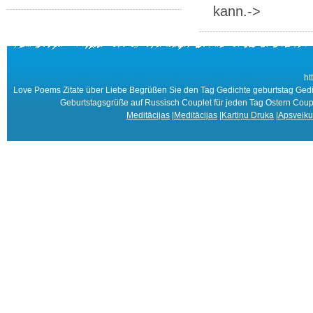
kann.->
ht
Love Poems Zitate über Liebe Begrüßen Sie den Tag Gedichte geburtstag Ged
Geburtstagsgrüße auf Russisch Couplet für jeden Tag Ostern Cou
Meditācijas
|
Meditācijas
|
Kartiņu Druka
|
Apsveiku