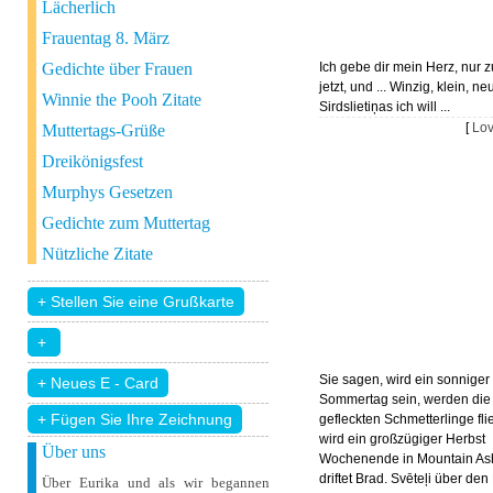
Lächerlich
Frauentag 8. März
Gedichte über Frauen
Ich gebe dir mein Herz, nur 
jetzt, und ... Winzig, klein, ne
Winnie the Pooh Zitate
Sirdslietiņas ich will ...
[
Lo
Muttertags-Grüße
Dreikönigsfest
Murphys Gesetzen
Gedichte zum Muttertag
Nützliche Zitate
Sie sagen, wird ein sonniger
Sommertag sein, werden die
+ Fügen Sie Ihre Zeichnung
gefleckten Schmetterlinge fl
wird ein großzügiger Herbst
Über uns
Wochenende in Mountain As
driftet Brad. Svēteļi über den
Über Eurika und als wir begannen