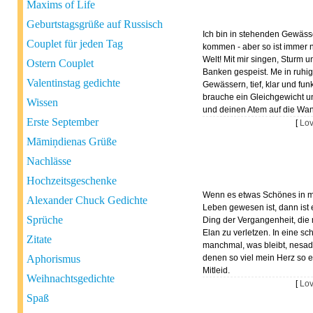
Maxims of Life
Geburtstagsgrüße auf Russisch
Ich bin in stehenden Gewäss
Couplet für jeden Tag
kommen - aber so ist immer 
Welt! Mit mir singen, Sturm 
Ostern Couplet
Banken gespeist. Me in ruhi
Valentinstag gedichte
Gewässern, tief, klar und funk
brauche ein Gleichgewicht un
Wissen
und deinen Atem auf die Wa
Erste September
[
Lo
Māmiņdienas Grüße
Nachlässe
Hochzeitsgeschenke
Wenn es etwas Schönes in 
Alexander Chuck Gedichte
Leben gewesen ist, dann ist 
Sprüche
Ding der Vergangenheit, die
Elan zu verletzen. In eine sc
Zitate
manchmal, was bleibt, nesadz
Aphorismus
denen so viel mein Herz so 
Mitleid.
Weihnachtsgedichte
[
Lo
Spaß