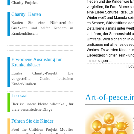
fliegen und die Kinder wie E
Charity-Projekte
vergießen, für Farn Blume s
eine Liebe Schürze Rice. Es 
Charity -Karten
Winter weiß und Mamula sein
Kaufen Sie eine Nächstenliebe
es Schnee, Wirbelstürme der 
Grußkarte und helfen Kindern in
Detaillierte asniņš unter we
Krankenhäusern
zu hören, der Sonnenstrahl a
Umfrage. Wird sicherlich in d
großzügig mit all jenes gese
Werkes. Es werden Kinder u
Liebesgeschichten sein - un
Erworbene Ausrüstung für
immer sagen ...
Krankenhäuser
[
Lo
Eurika Charity-Projekt Die
vorgestellten Geräte lettischen
Kinderkliniken
Art-of-peace.
Lesesaal
Hier ist unsere kleine bilioteka , für
viele verschiedene Dinge
Führen Sie die Kinder
Feed the Children Projekt Mobiles