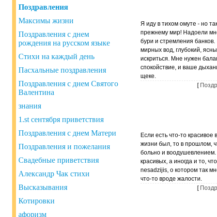
Поздравления
Максимы жизни
Я иду в тихом омуте - но та
прежнему мир! Надоели мн
Поздравления с днем ​​
бури и стремления банков.
рождения на русском языке
мирных вод, глубокий, ясны
Стихи на каждый день
искриться. Мне нужен бала
спокойствие, и ваше дыхан
Пасхальные поздравления
щеке.
Поздравления с днем Святого
[
Поздр
Валентина
знания
1.st сентября приветствия
Поздравления с днем Матери
Если есть что-то красивое 
жизни был, то в прошлом, 
Поздравления и пожелания
больно и воодушевлением.
Свадебные приветствия
красивых, а иногда и то, чт
nesadzijis, о котором так м
Александр Чак стихи
что-то вроде жалости.
Высказывания
[
Поздр
Котировки
афоризм