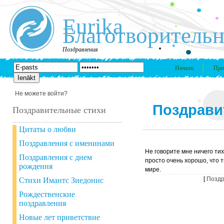
Eurika
Благотворительн
Поздравления
Начало
Про
Не можете войти?
Поздрави
Поздравительные стихи
Цитаты о любви
Поздравления с именинами
Не говорите мне ничего тихо
Поздравления с днем
просто очень хорошо, что т
рождения
мире.
[
Поздр
Стихи Имантс Зиедонис
Рождественские
поздравления
Новые лет приветствие