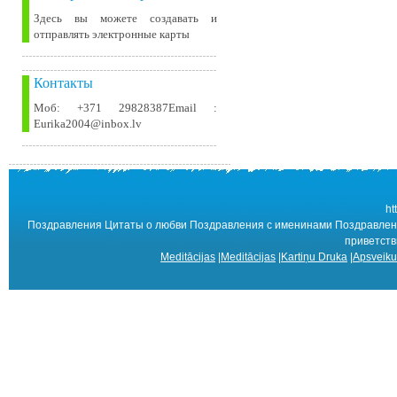
Здесь вы можете создавать и
отправлять электронные карты
Контакты
Моб: +371 29828387Email :
Eurika2004@inbox.lv
ht
Поздравления Цитаты о любви Поздравления с именинами Поздравлени
приветст
Meditācijas
|
Meditācijas
|
Kartiņu Druka
|
Apsveiku