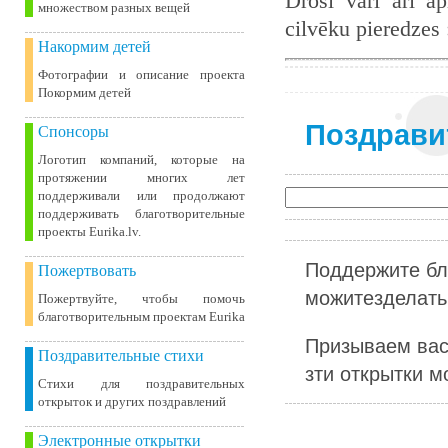
Droši vari arī ap
множеством разных вещей
cilvēku pieredzes
Накормим детей
Фотографии и описание проекта
Покормим детей
Поздрави
Спонсоры
Логотип компаний, которые на
протяжении многих лет
поддерживали или продолжают
поддерживать благотворительные
проекты Eurika.lv.
Поддержите бл
Пожертвовать
можитезделать 
Пожертвуйте, чтобы помочь
благотворительным проектам Eurika
Призываем вас
Поздравительные стихи
зти открытки м
Стихи для поздравительных
открыток и других поздравлений
Электронные открытки