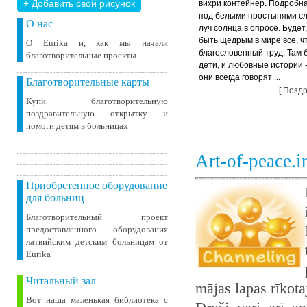
+ Добавить свой ​​рисунок
вихри контейнер. Подробна
под белыми простынями сл
О нас
луч солнца в опросе. Будет,
быть щедрым в мире все, ч
О Eurika и, как мы начали
благословенный труд. Там 
благотворительные проекты
дети, и любовные истории -
они всегда говорят ...
Благотворительные карты
[
Поздр
Купи благотворительную
поздравительную открытку и
помоги детям в больницах
Art-of-peace.
Приобретенное оборудование
для больниц
Благотворительный проект
предоставленного оборудования
латвийским детским больницам от
Eurika
Читальный зал
mājas lapas rīkot
Вот наша маленькая библиотека c