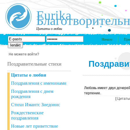
Eurika
Благотворительн
Цитаты о любви
Начало
Про
Не можете войти?
Поздрави
Поздравительные стихи
Цитаты о любви
Поздравления с именинами
Любовь имеет двух дочерей
Поздравления с днем
терпение.
рождения
[
Цитаты
Стихи Имантс Зиедонис
Рождественские
поздравления
Новые лет приветствие