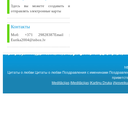
Здесь вы можете создавать и
отправлять электронные карты
Контакты
Моб: +371 29828387Email :
Eurika2004@inbox.lv
ht
Цитаты о любви Цитаты о любви Поздравления с именинами Поздравлен
приветст
Meditācijas
|
Meditācijas
|
Kartiņu Druka
|
Apsveiku