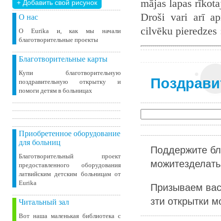
mājas lapas rīkot
+ Добавить свой ​​рисунок
Droši vari arī ap
О нас
cilvēku pieredzes
О Eurika и, как мы начали
благотворительные проекты
Благотворительные карты
Купи благотворительную
Поздрави
поздравительную открытку и
помоги детям в больницах
Приобретенное оборудование
для больниц
Поддержите бл
Благотворительный проект
можитезделать 
предоставленного оборудования
латвийским детским больницам от
Eurika
Призываем вас
зти открытки м
Читальный зал
Вот наша маленькая библиотека c