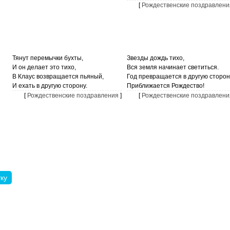
[
Рождественские поздравлени
Тянут перемычки бухты,
Звезды дождь тихо,
И он делает это тихо,
Вся земля начинает светиться.
В Клаус возвращается пьяный,
Год превращается в другую сторон
И ехать в другую сторону.
Приближается Рождество!
[
Рождественские поздравления
]
[
Рождественские поздравлени