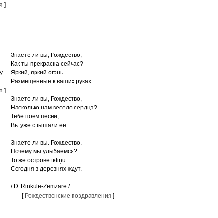
я
]
Знаете ли вы, Рождество,
Как ты прекрасна сейчас?
у
Яркий, яркий огонь
Размещенные в ваших руках.
я
]
Знаете ли вы, Рождество,
Насколько нам весело сердца?
Тебе поем песни,
Вы уже слышали ее.
Знаете ли вы, Рождество,
Почему мы улыбаемся?
То же острове tētiņu
Сегодня в деревнях ждут.
/ D. Rinkule-Zemzare /
[
Рождественские поздравления
]