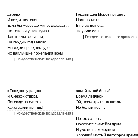
дерево
Гордый Дед Мороз пришел,
И все, и шел снег.
Ножных мета.
Если бы мороз до минус двадцати,
В ногах nemētāt -
Но теперь густой туман.
Trey Али боль!
Так что мы все ушли,
[
Рождественские поздравлени
На каждый год заново.
Мы ждем праздник чудо
Их наилучшие пожелания всем.
[
Рождественские поздравления
]
к Рождеству радость
зимой синий белый
И Снежок стирки,
Время ледяной.
Повсюду на счастье
Эй, посмотрите на школы
Как сладкий пряник!
Не белый нос. . .
[
Рождественские поздравления
]
Потер ладонью
Положите скамейки друга.
И уже не на холодном
Хороший чистый некоторое время!