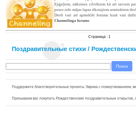
Eņģeļiem, nākotnes cilvēkiem kā arī saviem pava
peace.info mājas lapas rīkotajiem semināriem droš
Droši vari arī apmeklēt forumu kurā vari dalīti
Channelinga forums
Страница : 1
Поздравительные стихи
/
Рождественск
Поддержите благотворительные проекты Эврика с пожертвованием, мо
Призываем вас покупать Рождественские поздравительные открытки, з