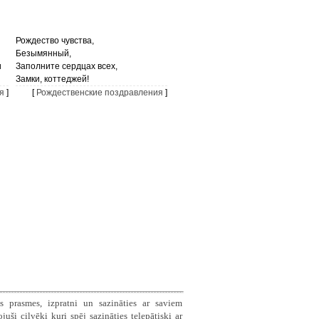
Рождество чувства,
Безымянный,
и
Заполните сердцах всех,
Замки, коттеджей!
я
]
[
Рождественские поздравления
]
s prasmes, izpratni un sazināties ar saviem
ši cilvēki kuri spēj sazināties telepātiski ar