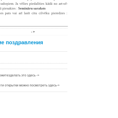
doņiem. Ja vēlies piedalīties kādā no art-of-
i piesakies :
Semināru saraksts
es pats vai arī lasīt citu cilvēku pieredzes :
- >
ие поздравления
житезделать это здесь ->
ти открытки можно посмотреть здесь->