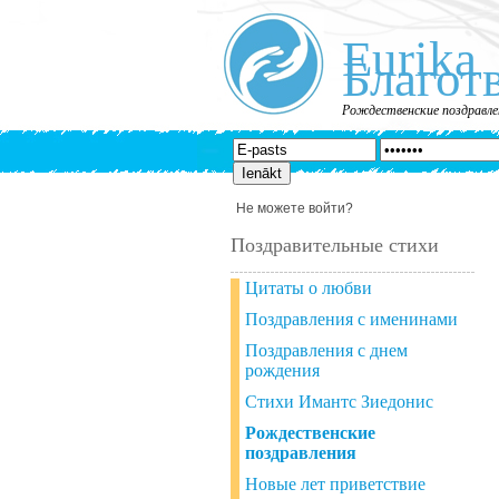
Eurika
Благот
Рождественские поздравле
Не можете войти?
Поздравительные стихи
Цитаты о любви
Поздравления с именинами
Поздравления с днем
рождения
Стихи Имантс Зиедонис
Рождественские
поздравления
Новые лет приветствие