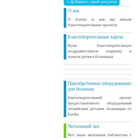
+ Добавить свой ​​рисунок
О нас
О Eurika и, как мы начали
благотворительные проекты
Благотворительные карты
Купи благотворительную
поздравительную открытку и
помоги детям в больницах
Приобретенное оборудование
для больниц
Благотворительный проект
предоставленного оборудования
латвийским детским больницам от
Eurika
Читальный зал
Вот наша маленькая библиотека c