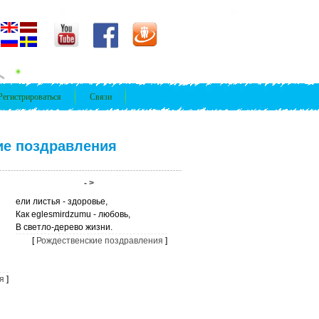
Регистрироваться
Связи
ие поздравления
- >
ели листья - здоровье,
Как eglesmirdzumu - любовь,
В светло-дерево жизни.
[
Рождественские поздравления
]
я
]