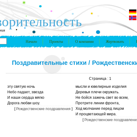
ворительность
ния
Начало
Проекты
О компании
Жертвовать
Поздравительные стихи
/
Рождественск
Страница : 1
эту святую ночь
мысли и ювелирные изделия
Небо падает, звезда
Деревья плечи окружать.
И наши сердца мягко
Не бойся зажечь свет во всем,
Дорога любви шоу.
Протрите линии фронта,
Ход молчание перед лицом
[
Рождественские поздравления
]
И процветающей мира.
[
Рождественские поздравлени