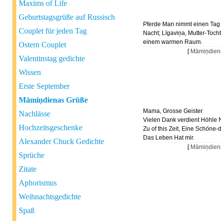
Maxims of Life
Geburtstagsgrüße auf Russisch
Pferde Man nimmt einen Tag 
Couplet für jeden Tag
Nacht; Līgaviņa, Mutter-Tochte
einem warmen Raum.
Ostern Couplet
[
Māmiņdien
Valentinstag gedichte
Wissen
Erste September
Māmiņdienas Grüße
Mama, Grosse Geister
Nachlässe
Vielen Dank verdient Höhle 
Hochzeitsgeschenke
Zu of this Zeit, Eine Schöne-
Das Leben Hat mir.
Alexander Chuck Gedichte
[
Māmiņdien
Sprüche
Zitate
Aphorismus
Weihnachtsgedichte
Spaß