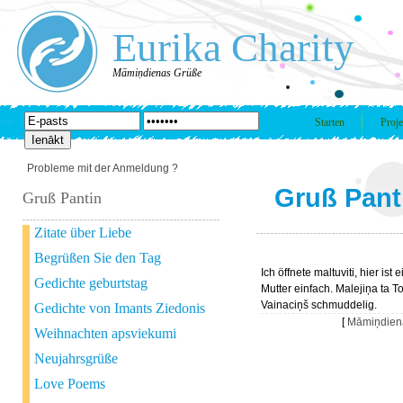
Eurika Charity
Māmiņdienas Grüße
Starten
Proje
Probleme mit der Anmeldung ?
Gruß Pant
Gruß Pantin
Zitate über Liebe
Begrüßen Sie den Tag
Ich öffnete maltuviti, hier ist 
Gedichte geburtstag
Mutter einfach. Malejiņa ta To
Vainaciņš schmuddelig.
Gedichte von Imants Ziedonis
[
Māmiņdien
Weihnachten apsviekumi
Neujahrsgrüße
Love Poems