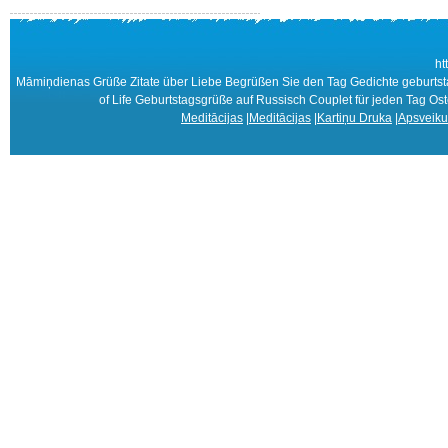
ht
Māmiņdienas Grüße Zitate über Liebe Begrüßen Sie den Tag Gedichte geburt
of Life Geburtstagsgrüße auf Russisch Couplet für jeden Tag O
Meditācijas
|
Meditācijas
|
Kartiņu Druka
|
Apsveiku