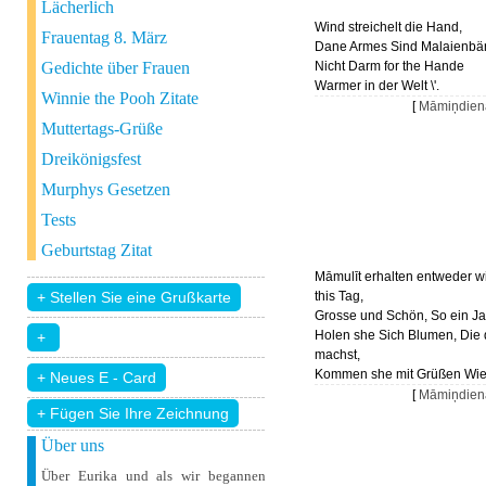
Lächerlich
Wind streichelt die Hand,
Frauentag 8. März
Dane Armes Sind Malaienbä
Gedichte über Frauen
Nicht Darm for the Hande
Warmer in der Welt \'.
Winnie the Pooh Zitate
[
Māmiņdien
Muttertags-Grüße
Dreikönigsfest
Murphys Gesetzen
Tests
Geburtstag Zitat
Māmulīt erhalten entweder w
this Tag,
Grosse und Schön, So ein Ja
Holen she Sich Blumen, Die
machst,
Kommen she mit Grüßen Wie 
[
Māmiņdien
+ Fügen Sie Ihre Zeichnung
Über uns
Über Eurika und als wir begannen