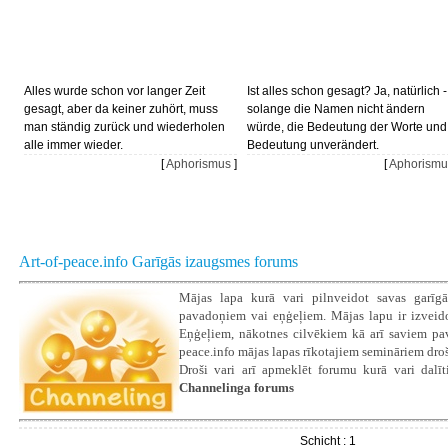
Alles wurde schon vor langer Zeit
Ist alles schon gesagt? Ja, natürlich -
gesagt, aber da keiner zuhört, muss
solange die Namen nicht ändern
man ständig zurück und wiederholen
würde, die Bedeutung der Worte und
alle immer wieder.
Bedeutung unverändert.
[
Aphorismus
]
[
Aphorismu
Art-of-peace.info Garīgās izaugsmes forums
Mājas lapa kurā vari pilnveidot savas garīgā
pavadoņiem vai eņģeļiem. Mājas lapu ir izveidoju
Eņģeļiem, nākotnes cilvēkiem kā arī saviem pava
peace.info mājas lapas rīkotajiem semināriem droš
Droši vari arī apmeklēt forumu kurā vari dalīti
Channelinga forums
Schicht : 1