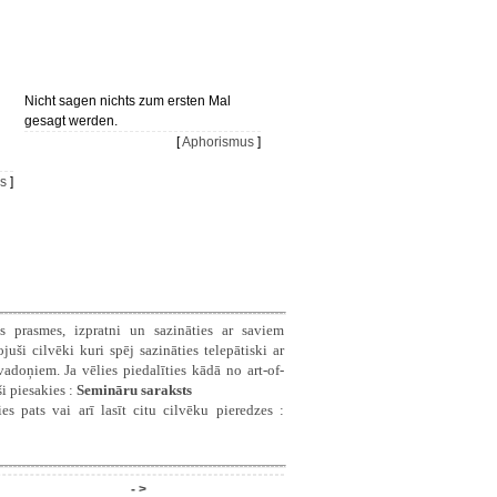
Nicht sagen nichts zum ersten Mal
gesagt werden.
[
Aphorismus
]
s
]
s prasmes, izpratni un sazināties ar saviem
ši cilvēki kuri spēj sazināties telepātiski ar
doņiem. Ja vēlies piedalīties kādā no art-of-
i piesakies :
Semināru saraksts
es pats vai arī lasīt citu cilvēku pieredzes :
- >