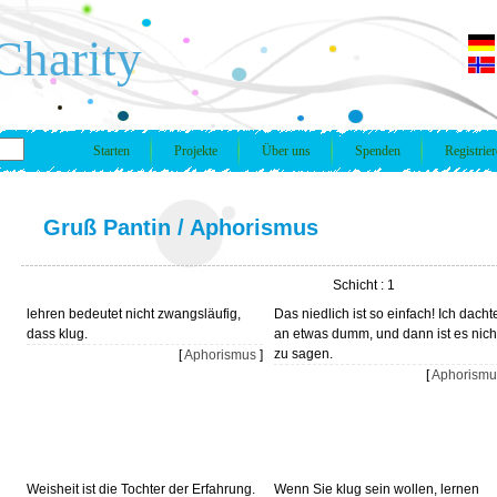
Charity
Starten
Projekte
Über uns
Spenden
Registrie
Gruß Pantin
/
Aphorismus
Schicht : 1
lehren bedeutet nicht zwangsläufig,
Das niedlich ist so einfach! Ich dacht
dass klug.
an etwas dumm, und dann ist es nich
zu sagen.
[
Aphorismus
]
[
Aphorismu
Weisheit ist die Tochter der Erfahrung.
Wenn Sie klug sein wollen, lernen