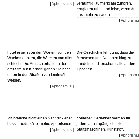
vernünftig, aufmerksam zuhören,
[
Aphorismus
]
reagieren ruhig und leise, wenn du
hast mehr zu sagen.
[
Aphorismu
hütet er sich von den Worten, von den
Die Geschichte lehrt uns, dass die
Wachen denken, die Wachen von allen
Menschen und Nationen klug zu
schlecht. Die Aufrechterhaltung der
handeln, und, erschöpft alle anderen
drei Straßen Klarheit, gehen Sie nach
Optionen.
unten in den Straßen von ieminuši
[
Aphorismu
Weisen.
[
Aphorismus
]
Ich brauche nicht einen Nachruf - eher
goldenen Gedanken werden für
besser nodrukājiet meine Aphorismen.
jedermann zugänglich - sie
Stanzmaschinen, Kunststoff.
[
Aphorismus
]
[
Aphorismu