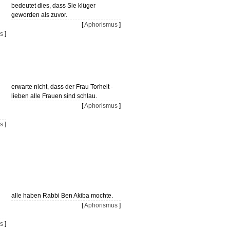
bedeutet dies, dass Sie klüger
geworden als zuvor.
[
Aphorismus
]
s
]
erwarte nicht, dass der Frau Torheit -
lieben alle Frauen sind schlau.
[
Aphorismus
]
s
]
alle haben Rabbi Ben Akiba mochte.
[
Aphorismus
]
s
]