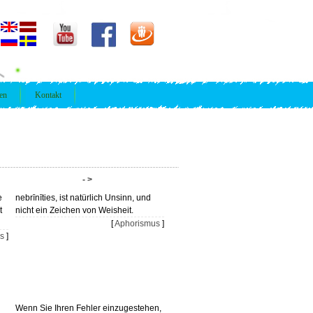
ren
Kontakt
- >
e
nebrīnīties, ist natürlich Unsinn, und
t
nicht ein Zeichen von Weisheit.
[
Aphorismus
]
s
]
Wenn Sie Ihren Fehler einzugestehen,