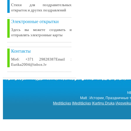
Стихи для поздравительных
открыток и других поздравлений
Электронные открытки
Здесь вы можете создавать и
отправлять электронные карты
Контакты
Моб: +371 29828387Email :
Eurika2004@inbox.lv
ht
Matt : Истории, Праздничные т
Meditācijas
|
Meditācijas
|
Kartiņu Druka
|
Apsveiku