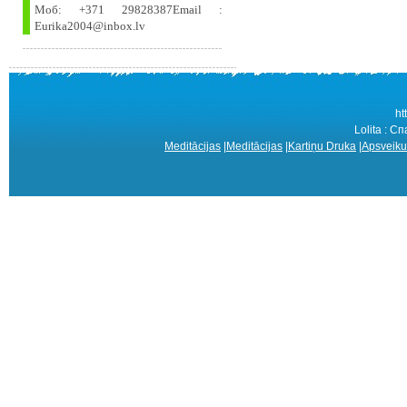
Моб: +371 29828387Email :
Eurika2004@inbox.lv
ht
Lolita : 
Meditācijas
|
Meditācijas
|
Kartiņu Druka
|
Apsveiku