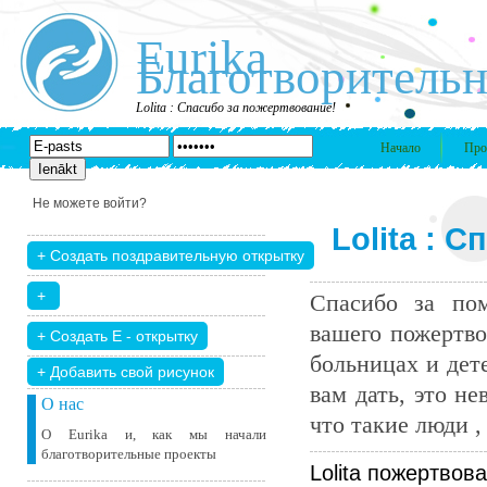
Eurika
Благотворительн
Lolita : Спасибо за пожертвование!
Начало
Про
Не можете войти?
Lolita : 
Спасибо за пом
вашего пожертво
больницах и дет
+ Добавить свой ​​рисунок
вам дать, это н
О нас
что такие люди , 
О Eurika и, как мы начали
благотворительные проекты
Lolita пожертвова