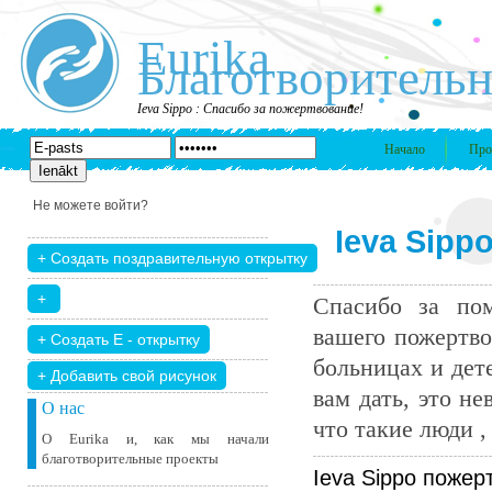
Eurika
Благотворительн
Ieva Sippo : Спасибо за пожертвование!
Начало
Про
Не можете войти?
Ieva Sipp
Спасибо за пом
вашего пожертво
больницах и дет
+ Добавить свой ​​рисунок
вам дать, это н
О нас
что такие люди , 
О Eurika и, как мы начали
благотворительные проекты
Ieva Sippo пожер