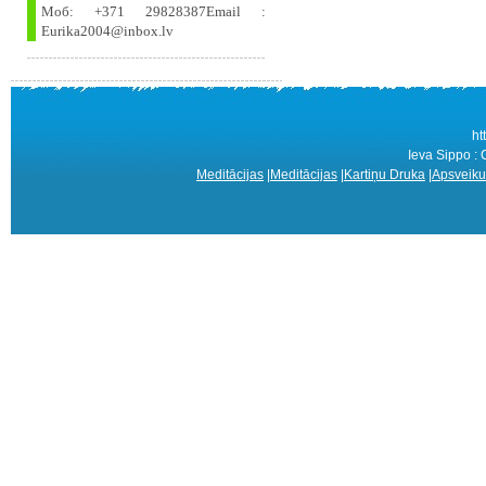
Моб: +371 29828387Email :
Eurika2004@inbox.lv
ht
Ieva Sippo :
Meditācijas
|
Meditācijas
|
Kartiņu Druka
|
Apsveiku