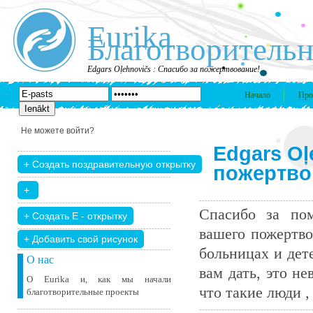
Eurika
Благотворительн
Edgars Oļehnovičs : Спасибо за пожертвование!
Начало
Про
Не можете войти?
Edgars Oļ
пожертво
Спасибо за пом
вашего пожертво
+ Добавить свой ​​рисунок
больницах и дет
О нас
вам дать, это н
О Eurika и, как мы начали
что такие люди , 
благотворительные проекты