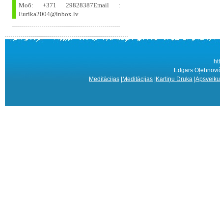
Моб: +371 29828387Email :
Eurika2004@inbox.lv
ht
Edgars Oļehnovi
Meditācijas
|
Meditācijas
|
Kartiņu Druka
|
Apsveiku