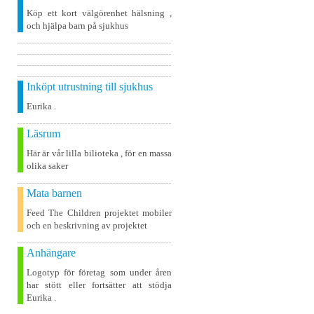
Köp ett kort välgörenhet hälsning ,
och hjälpa barn på sjukhus
Inköpt utrustning till sjukhus
Eurika .
Läsrum
Här är vår lilla bilioteka , för en massa
olika saker
Mata barnen
Feed The Children projektet mobiler
och en beskrivning av projektet
Anhängare
Logotyp för företag som under åren
har stött eller fortsätter att stödja
Eurika .