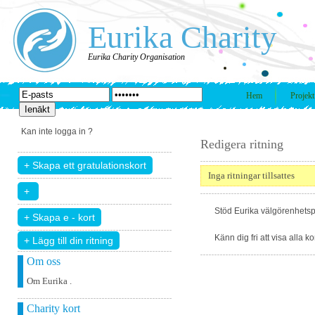
Eurika Charity
Eurika Charity Organisation
Hem
Projekt
Kan inte logga in ?
Redigera ritning
Inga ritningar tillsattes
Stöd Eurika välgörenhetsp
Känn dig fri att visa alla k
+ Lägg till din ritning
Om oss
Om Eurika .
Charity kort