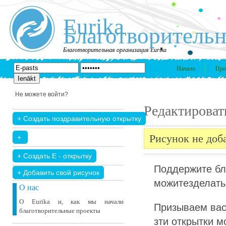
Eurika
Благотворительн
Благотворительная организация Eurika
Начало
Про
Не можете войти?
Редактироват
Рисунок не доб
Поддержите бл
+ Добавить свой ​​рисунок
можитезделать 
О нас
О Eurika и, как мы начали
Призываем вас
благотворительные проекты
зти открытки м