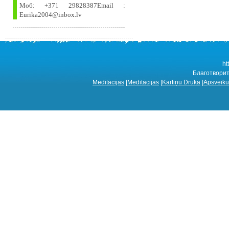
Моб: +371 29828387Email :
Eurika2004@inbox.lv
ht
Благотворит
Meditācijas
|
Meditācijas
|
Kartiņu Druka
|
Apsveiku