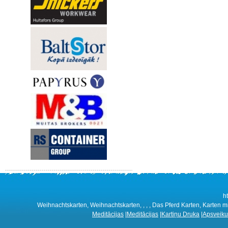
h
Weihnachtskarten, Weihnachtskarten, , , , Das Pferd Karten, Karten mit 
Meditācijas
|
Meditācijas
|
Kartiņu Druka
|
Apsveiku