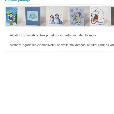
Atbalsti Eurika labdarības projektus ar ziedojumu, dari to šeit->
Aicinām iegādāties Ziemassvētku apsveikuma kartiņas, aplūkot kartiņas varie