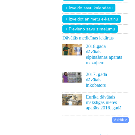
+ Pievieno savu zīmējumu
Dāvātās medicīnas iekārtas
2018.gadā
dāvātais
elpināšanas aparāts
mazuļiem
2017. gadā
dāvātais
inkobators
Eurika dāvātais
mākslīgās nieres
aparāts 2016. gadā
Vairāk->