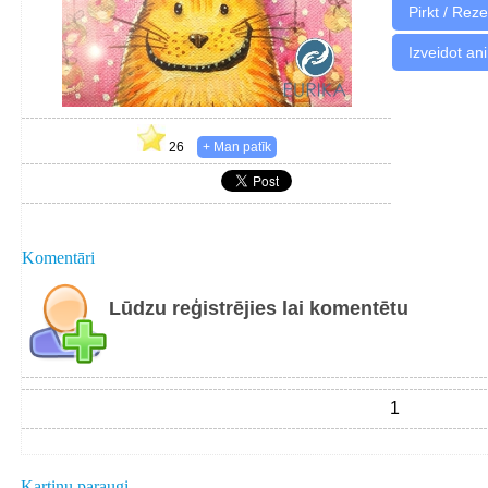
Izveidot an
26
Komentāri
Lūdzu reģistrējies lai komentētu
1
Kartiņu paraugi