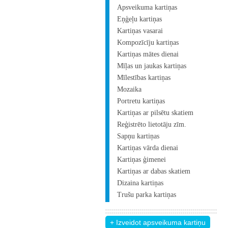
Apsveikuma kartiņas
Eņģeļu kartiņas
Kartiņas vasarai
Kompozīcīju kartiņas
Kartiņas mātes dienai
Mīļas un jaukas kartiņas
Mīlestības kartiņas
Mozaika
Portretu kartiņas
Kartiņas ar pilsētu skatiem
Reģistrēto lietotāju zīm.
Sapņu kartiņas
Kartiņas vārda dienai
Kartiņas ģimenei
Kartiņas ar dabas skatiem
Dizaina kartiņas
Trušu parka kartiņas