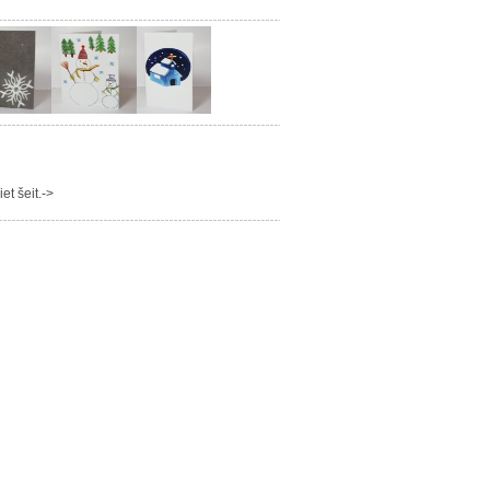
t šeit.->