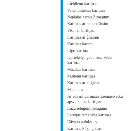
Lieldienu kartiņas
Valentīndienas kartiņas
Neplālas bērnu Zīmējumi
Kartiņas ar automašīnām
Visuma kartiņas
Kartiņas ar ģitārām
Kartiņas kāzām
Līgo kartiņas
Iepriekšējo gadu rezervētās
kartiņas
Mūzikas kartiņas
Mūlteņu kartiņas
Kartiņas ar kuģiem
Mandalas
Ar rokām darinātas Ziemassvētku
apsveikuma kartiņas
Kāzu ielūgumi/ielūgumi
Latvijas tematikas kartiņas
Dāvanu aploksnes
Kartiņas Pūķa gadam