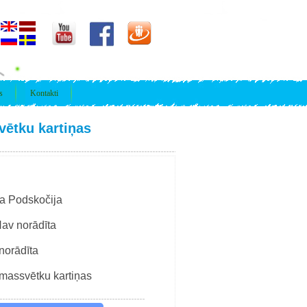
s
Kontakti
ētku kartiņas
ja Podskočija
av norādīta
norādīta
massvētku kartiņas