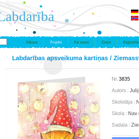
Labdarība
Sākums
Projekti
Par mums
Ziedot
Reģistrētie
Labdarības apsveikuma kartiņas
/
Ziemassv
Nr.
3835
Autors :
Juli
Skolotāja :
N
Skola :
Nav 
Sadaļa :
Zie