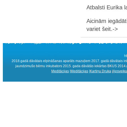
Atbalsti Eurika 
Aicinām iegādāt
variet šeit.->
h
2018.gadā dāvātais elpināšanas aparāts mazuļiem 2017. gadā dāvātais ink
jaundzimušo bērnu inkubators 2015. gada dāvātās iekārtas BKUS 2014.ga
Meditācijas
|
Meditācijas
|
Kartiņu Druka
|
Apsveiku