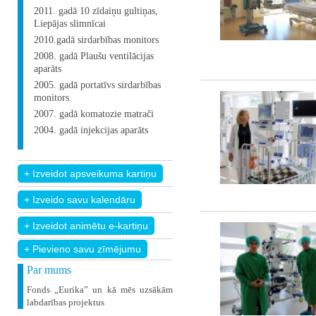
2011. gadā 10 zīdaiņu gultiņas,
Liepājas slimnīcai
2010.gadā sirdarbības monitors
2008. gadā Plaušu ventilācijas
aparāts
2005. gadā portatīvs sirdarbības
monitors
2007. gadā komatozie matrači
2004. gadā injekcijas aparāts
+ Pievieno savu zīmējumu
Par mums
Fonds „Eurika” un kā mēs uzsākām
labdarības projektus