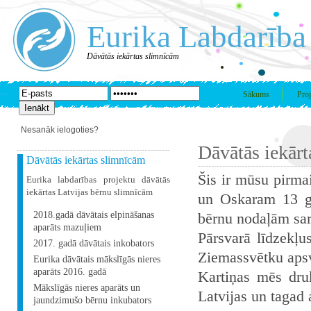
Eurika Labdarība
Dāvātās iekārtas slimnīcām
Sākums
Proj
Nesanāk ielogoties?
Dāvātās iekār
Dāvātās iekārtas slimnīcām
Šis ir mūsu pirma
Eurika labdarības projektu dāvātās
iekārtas Latvijas bērnu slimnīcām
un Oskaram 13 gad
2018.gadā dāvātais elpināšanas
bērnu nodaļām sar
aparāts mazuļiem
Pārsvarā līdzekļ
2017. gadā dāvātais inkobators
Ziemassvētku apsv
Eurika dāvātais mākslīgās nieres
aparāts 2016. gadā
Kartiņas mēs dru
Mākslīgās nieres aparāts un
Latvijas un tagad
jaundzimušo bērnu inkubators