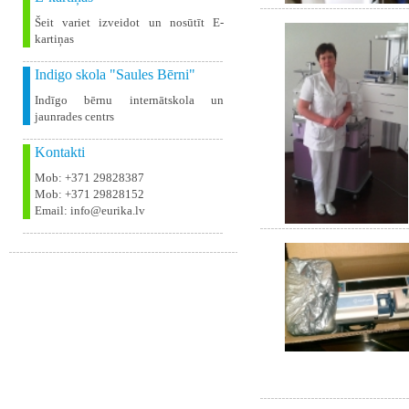
Šeit variet izveidot un nosūtīt E-
kartiņas
Indigo skola "Saules Bērni"
Indīgo bērnu internātskola un
jaunrades centrs
Kontakti
Mob: +371 29828387
Mob: +371 29828152
Email: info@eurika.lv