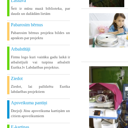
Lasītava
Šeit ir mūsu mazā biblioteka, par
daudz un dažādām lietām
Pabarosim bērnus
Pabarosim bērnus projekta bildes un
apraksts par projektu
Atbalstītāji
Firmu logo kuri vairāku gadu laikā ir
atbalstījuši vai turpina atbalstīt
Eurika.lv Labdarības projektus.
Ziedot
Ziedot, lai palīdzētu Eurika
labdarības projektiem
Apsveikuma pantiņi
Dzejoļi Jūsu apsveikuma kartiņām un
citiem apsveikumiem
E-kartiņas