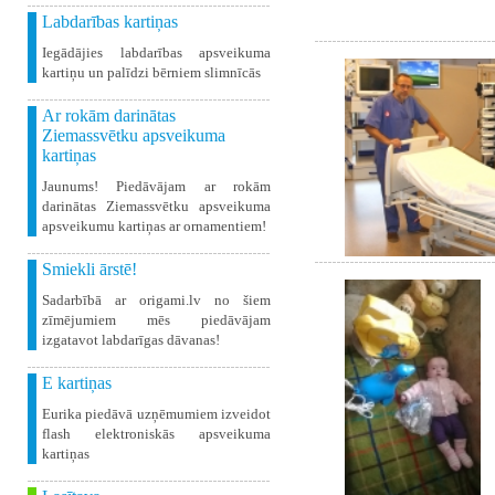
Labdarības kartiņas
Iegādājies labdarības apsveikuma
kartiņu un palīdzi bērniem slimnīcās
Ar rokām darinātas
Ziemassvētku apsveikuma
kartiņas
Jaunums! Piedāvājam ar rokām
darinātas Ziemassvētku apsveikuma
apsveikumu kartiņas ar ornamentiem!
Smiekli ārstē!
Sadarbībā ar origami.lv no šiem
zīmējumiem mēs piedāvājam
izgatavot labdarīgas dāvanas!
E kartiņas
Eurika piedāvā uzņēmumiem izveidot
flash elektroniskās apsveikuma
kartiņas