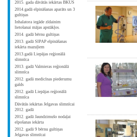
2015. gada dāvātās iekārtas BKUS
2014.gadā elpināšanas aparāts un 3
gultiņas
Inhalatora iegāde zīdainim
lietošanai mājas apstākļos.
2014. gadā bērnu gultiņas
2013. gadā SIPAP elpināšanas
iekārta mazuļiem
2013.gadā Liepājas reģionālā
slimnīca
2013. gadā Valmieras reģionālā
slimnīca
2012. gadā medicīnas piederumu
galds
2012. gadā Liepājas reģionālā
slimnīca
Dāvātās iekārtas Jelgavas slimnīcai
2012. gadā
2012. gadā Jaundzimušo nodaļai
elpošanas iekārta
2012. gadā 9 bērnu gultiņas
Jelgavas slimnīcai