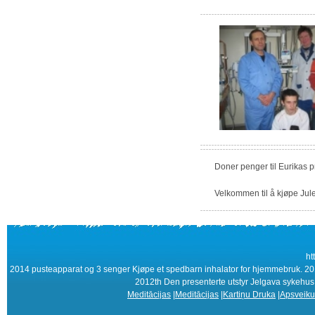
Doner penger til Eurikas 
Velkommen til å kjøpe Jule
ht
2014 pusteapparat og 3 senger Kjøpe et spedbarn inhalator for hjemmebruk. 2
2012th Den presenterte utstyr Jelgava sykehus 
Meditācijas
|
Meditācijas
|
Kartiņu Druka
|
Apsveiku