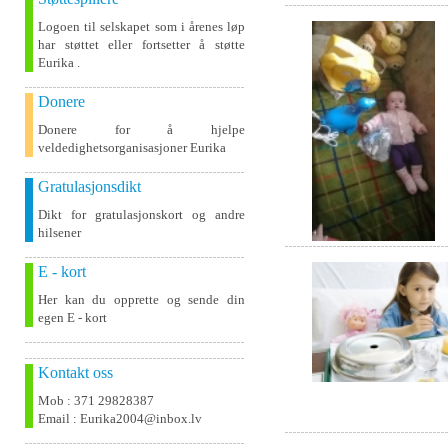
Logoen til selskapet som i årenes løp
har støttet eller fortsetter å støtte
Eurika .
Donere
Donere for å hjelpe
veldedighetsorganisasjoner Eurika
Gratulasjonsdikt
Dikt for gratulasjonskort og andre
hilsener
E - kort
Her kan du opprette og sende din
egen E - kort
Kontakt oss
Mob : 371 29828387
Email : Eurika2004@inbox.lv