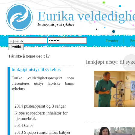
Eurika veldedigh
Innkjøpt utstyr til sykehus
Forsiden
Pro
Får ikke å logge deg på?
Innkjøpt utstyr til syk
Innkjøpt utstyr til sykehus
Eurika veldedighetsprosjekt som
presenteres utstyr latviske barns
sykehus
2014 pusteapparat og 3 senger
Kjøpe et spedbarn inhalator for
hjemmebruk.
2014 Cribs
2013 Sipapo resuscitators babyer