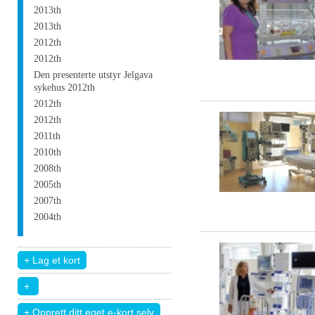
2013th
2013th
2012th
2012th
Den presenterte utstyr Jelgava
sykehus 2012th
2012th
2012th
2011th
2010th
2008th
2005th
2007th
2004th