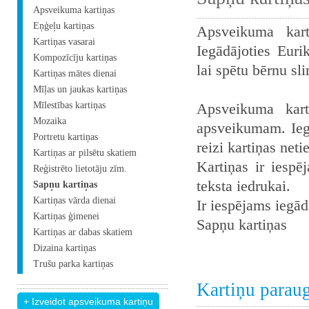
Apsveikuma kartiņas
Eņģeļu kartiņas
Apsveikuma kart
Kartiņas vasarai
Iegādājoties Euri
Kompozīcīju kartiņas
lai spētu bērnu sl
Kartiņas mātes dienai
Mīļas un jaukas kartiņas
Mīlestības kartiņas
Apsveikuma kart
Mozaika
apsveikumam. Iegā
Portretu kartiņas
reizi kartiņas neti
Kartiņas ar pilsētu skatiem
Kartiņas ir iespē
Reģistrēto lietotāju zīm.
teksta iedrukai.
Sapņu kartiņas
Kartiņas vārda dienai
Ir iespējams iegādā
Kartiņas ģimenei
Sapņu kartiņas
Kartiņas ar dabas skatiem
Dizaina kartiņas
Trušu parka kartiņas
Kartiņu parau