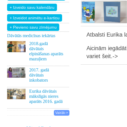
+ Pievieno savu zīmējumu
Atbalsti Eurika 
Dāvātās medicīnas iekārtas
2018.gadā
Aicinām iegādāt
dāvātais
elpināšanas aparāts
variet šeit.->
mazuļiem
2017. gadā
dāvātais
inkobators
Eurika dāvātais
mākslīgās nieres
aparāts 2016. gadā
Vairāk->