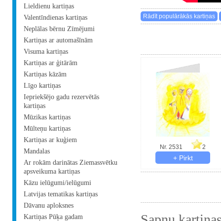
Lieldienu kartiņas
Valentīndienas kartiņas
Neplālas bērnu Zīmējumi
Kartiņas ar automašīnām
Visuma kartiņas
Kartiņas ar ģitārām
Kartiņas kāzām
Līgo kartiņas
Iepriekšējo gadu rezervētās
kartiņas
Mūzikas kartiņas
Mūlteņu kartiņas
Kartiņas ar kuģiem
Nr. 2531
2
Mandalas
Ar rokām darinātas Ziemassvētku
apsveikuma kartiņas
Kāzu ielūgumi/ielūgumi
Latvijas tematikas kartiņas
Dāvanu aploksnes
Sapņu kartiņa
Kartiņas Pūķa gadam