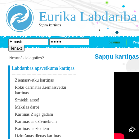
Eurika Labdarība
Sapņu kartiņas
Sākums
Proj
Sapņu kartiņas
Nesanāk ielogoties?
Labdarības apsveikuma kartiņas
Ziemassvētku kartiņas
Roku darinātas Ziemassvētku
kartiņas
Smiekli ārstē!
Mākslas darbi
Kartiņas Zirga gadam
Kartiņas ar dzīvniekiem
Kartiņas ar ziediem
Dzimšanas dienas kartiņas