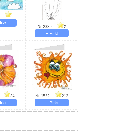
1
Nr. 2830
2
34
Nr. 1522
212