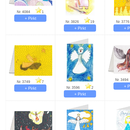
Nr. 4084
1
Nr. 3826
19
Nr. 3776
Nr. 3494
Nr. 3749
7
Nr. 3596
2