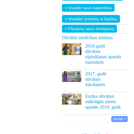
+ Pievieno savu zīmējumu
Dāvātās medicīnas iekārtas
2018.gadā
dāvātais
elpināšanas aparāts
mazuļiem
2017. gadā
dāvātais
inkobators
Eurika dāvātais
mākslīgās nieres
aparāts 2016. gadā
Vairāk->