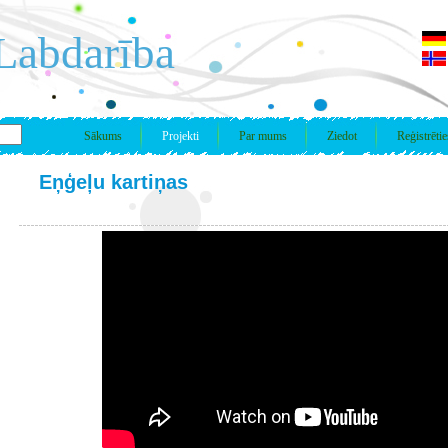
Labdarība
Sākums
Projekti
Par mums
Ziedot
Reģistrētie
Eņģeļu kartiņas