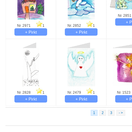
Nr. 2851
Nr. 2971
1
Nr. 2852
1
Nr. 2828
1
Nr. 2479
1
Nr. 1523
1
2
3
- >