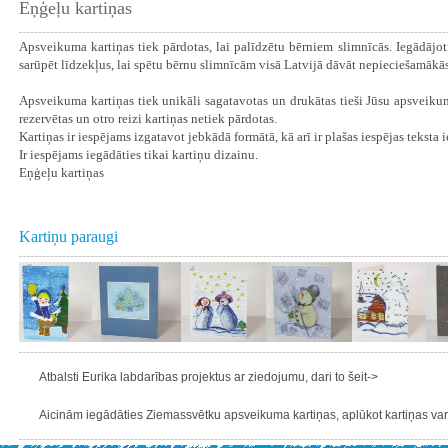
Eņģeļu kartiņas
Apsveikuma kartiņas tiek pārdotas, lai palīdzētu bērniem slimnīcās. Iegādājot
sarūpēt līdzekļus, lai spētu bērnu slimnīcām visā Latvijā dāvāt nepieciešamākās
Apsveikuma kartiņas tiek unikāli sagatavotas un drukātas tieši Jūsu apsveikum
rezervētas un otro reizi kartiņas netiek pārdotas.
Kartiņas ir iespējams izgatavot jebkādā formātā, kā arī ir plašas iespējas teksta 
Ir iespējams iegādāties tikai kartiņu dizainu.
Eņģeļu kartiņas
Kartiņu paraugi
Atbalsti Eurika labdarības projektus ar ziedojumu, dari to šeit->
Aicinām iegādāties Ziemassvētku apsveikuma kartiņas, aplūkot kartiņas varie