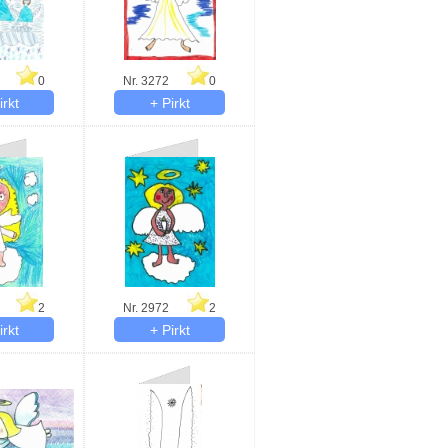
0
Nr. 3272
0
2
Nr. 2972
2