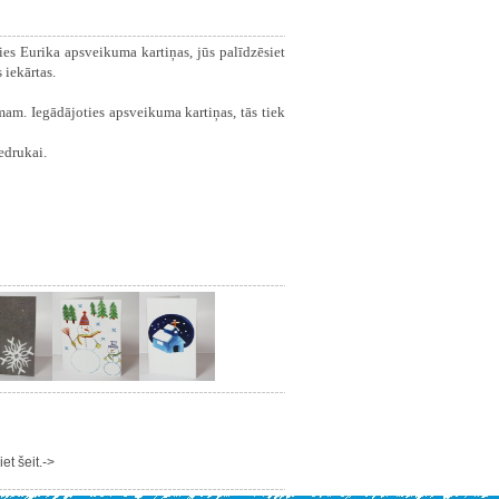
ies Eurika apsveikuma kartiņas, jūs palīdzēsiet
 iekārtas.
am. Iegādājoties apsveikuma kartiņas, tās tiek
iedrukai.
t šeit.->