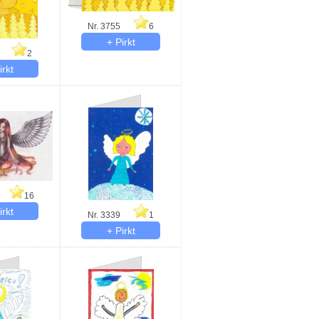
Nr. 3755
6
2
16
Nr. 3339
1