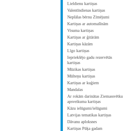
Lieldienu kartiņas
Valentīndienas kartiņas
Neplālas bērnu Zīmējumi
Kartiņas ar automašīnām
Visuma kartiņas
Kartiņas ar ģitārām
Kartiņas kāzām
Līgo kartiņas
Iepriekšējo gadu rezervētās
kartiņas
Mūzikas kartiņas
Mūlteņu kartiņas
Kartiņas ar kuģiem
Mandalas
Ar rokām darinātas Ziemassvētku
apsveikuma kartiņas
Kāzu ielūgumi/ielūgumi
Latvijas tematikas kartiņas
Dāvanu aploksnes
Kartiņas Pūķa gadam