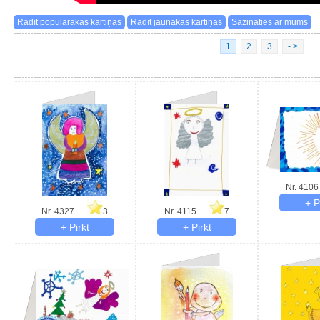
1
2
3
- >
Nr. 4106
Nr. 4327
3
Nr. 4115
7