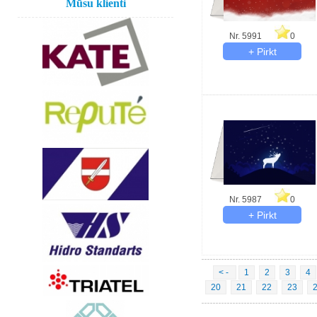
Mūsu klienti
Nr. 5991
0
Nr. 5987
0
< -
1
2
3
4
20
21
22
23