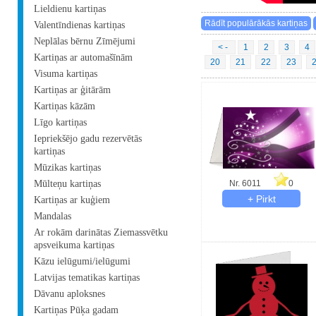
Lieldienu kartiņas
Valentīndienas kartiņas
Neplālas bērnu Zīmējumi
< -
1
2
3
4
Kartiņas ar automašīnām
20
21
22
23
Visuma kartiņas
Kartiņas ar ģitārām
Kartiņas kāzām
Līgo kartiņas
Iepriekšējo gadu rezervētās
kartiņas
Mūzikas kartiņas
Mūlteņu kartiņas
Nr. 6011
0
Kartiņas ar kuģiem
Mandalas
Ar rokām darinātas Ziemassvētku
apsveikuma kartiņas
Kāzu ielūgumi/ielūgumi
Latvijas tematikas kartiņas
Dāvanu aploksnes
Kartiņas Pūķa gadam