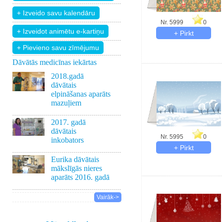
Nr. 5999
0
+ Pievieno savu zīmējumu
Dāvātās medicīnas iekārtas
2018.gadā
dāvātais
elpināšanas aparāts
mazuļiem
2017. gadā
dāvātais
Nr. 5995
0
inkobators
Eurika dāvātais
mākslīgās nieres
aparāts 2016. gadā
Vairāk->