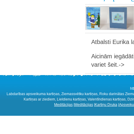
Atbalsti Eurika 
Aicinām iegādāt
variet šeit.->
ht
Labdarības apsveikuma kartiņas, Ziemassvētku kartiņas, Roku darinātas Ziemass
Kartiņas ar ziediem, Lieldienu kartiņas, Valentīndienas kartiņas, D
Meditācijas
|
Meditācijas
|
Kartiņu Druka
|
Apsveiku