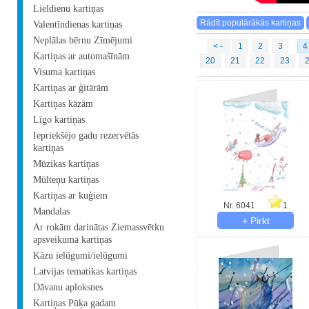
Lieldienu kartiņas
Valentīndienas kartiņas
Neplālas bērnu Zīmējumi
< -
1
2
3
4
Kartiņas ar automašīnām
20
21
22
23
Visuma kartiņas
Kartiņas ar ģitārām
Kartiņas kāzām
Līgo kartiņas
Iepriekšējo gadu rezervētās
kartiņas
Mūzikas kartiņas
Mūlteņu kartiņas
Kartiņas ar kuģiem
Nr. 6041
1
Mandalas
Ar rokām darinātas Ziemassvētku
apsveikuma kartiņas
Kāzu ielūgumi/ielūgumi
Latvijas tematikas kartiņas
Dāvanu aploksnes
Kartiņas Pūķa gadam