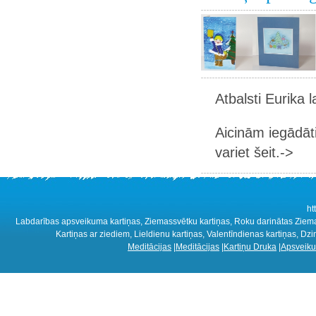
Atbalsti Eurika 
Aicinām iegādāt
variet šeit.->
ht
Labdarības apsveikuma kartiņas, Ziemassvētku kartiņas, Roku darinātas Ziemass
Kartiņas ar ziediem, Lieldienu kartiņas, Valentīndienas kartiņas, D
Meditācijas
|
Meditācijas
|
Kartiņu Druka
|
Apsveiku