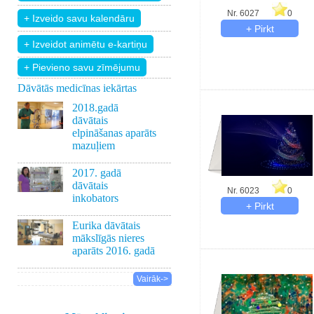
Nr. 6027
0
+ Pievieno savu zīmējumu
Dāvātās medicīnas iekārtas
2018.gadā
dāvātais
elpināšanas aparāts
mazuļiem
2017. gadā
dāvātais
Nr. 6023
0
inkobators
Eurika dāvātais
mākslīgās nieres
aparāts 2016. gadā
Vairāk->