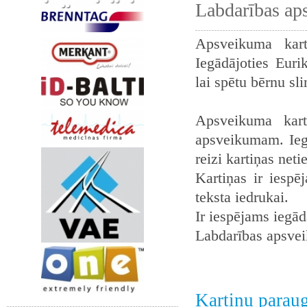
Labdarības ap
Apsveikuma kart
Iegādājoties Euri
lai spētu bērnu sl
Apsveikuma kart
apsveikumam. Iegā
reizi kartiņas neti
Kartiņas ir iespē
teksta iedrukai.
Ir iespējams iegādā
Labdarības apsvei
Kartiņu parau