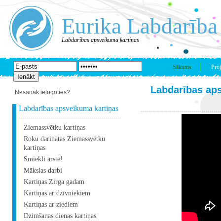
Eurika Labdarība
Labdarības apsveikuma kartiņas
Sākums
Proj
Labdarības ap
Nesanāk ielogoties?
Labdarības apsveikuma kartiņas
Ziemassvētku kartiņas
Roku darinātas Ziemassvētku
kartiņas
Smiekli ārstē!
Mākslas darbi
Kartiņas Zirga gadam
Kartiņas ar dzīvniekiem
Kartiņas ar ziediem
Dzimšanas dienas kartiņas