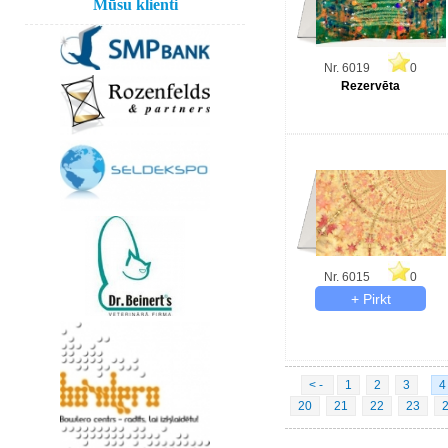
Mūsu klienti
Nr. 6019
0
Rezervēta
Nr. 6015
0
< -
1
2
3
4
20
21
22
23