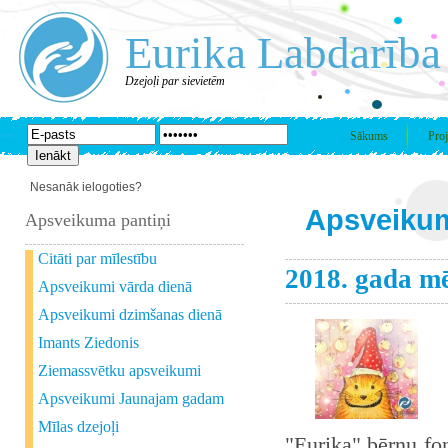
Eurika Labdarība
Dzejoļi par sievietēm
Sākums
Proj
Nesanāk ielogoties?
Apsveikum
Apsveikuma pantiņi
Citāti par mīlestību
2018. gada m
Apsveikumi vārda dienā
Apsveikumi dzimšanas dienā
Imants Ziedonis
Ziemassvētku apsveikumi
Apsveikumi Jaunajam gadam
Mīlas dzejoļi
"Eurika" bērnu fo