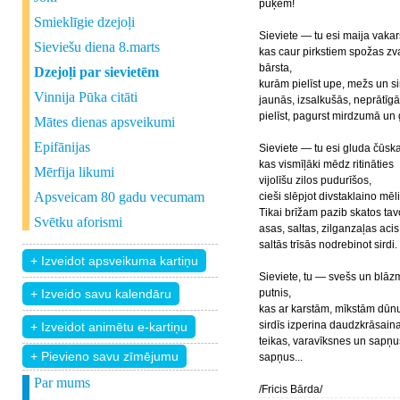
puķēm!
Smieklīgie dzejoļi
Sieviete — tu esi maija vakar
Sieviešu diena 8.marts
kas caur pirkstiem spožas z
bārsta,
Dzejoļi par sievietēm
kurām pielīst upe, mežs un si
Vinnija Pūka citāti
jaunās, izsalkušās, neprātīg
pielīst, pagurst mirdzumā un
Mātes dienas apsveikumi
Epifānijas
Sieviete — tu esi gluda čūska
kas vismīļāki mēdz ritināties
Mērfija likumi
vijolīšu zilos pudurīšos,
Apsveicam 80 gadu vecumam
cieši slēpjot divstaklaino mēli
Tikai brīžam pazib skatos ta
Svētku aforismi
asas, saltas, zilganzaļas acis
saltās trīsās nodrebinot sirdi.
Sieviete, tu — svešs un blāz
putnis,
kas ar karstām, mīkstām dūnu
sirdīs izperina daudzkrāsain
teikas, varavīksnes un sapņ
+ Pievieno savu zīmējumu
sapņus...
Par mums
/Fricis Bārda/