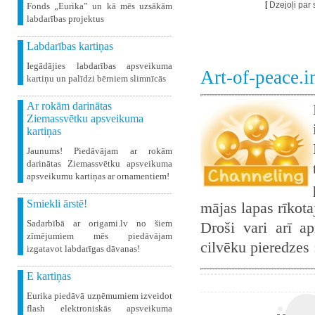
[
Dzejoļi par
Fonds „Eurika” un kā mēs uzsākām
labdarības projektus
Labdarības kartiņas
Iegādājies labdarības apsveikuma
Art-of-peace.
kartiņu un palīdzi bērniem slimnīcās
Ar rokām darinātas
Ziemassvētku apsveikuma
kartiņas
Jaunums! Piedāvājam ar rokām
darinātas Ziemassvētku apsveikuma
apsveikumu kartiņas ar ornamentiem!
Smiekli ārstē!
mājas lapas rīkot
Sadarbībā ar origami.lv no šiem
Droši vari arī ap
zīmējumiem mēs piedāvājam
cilvēku pieredzes
izgatavot labdarīgas dāvanas!
E kartiņas
Eurika piedāvā uzņēmumiem izveidot
flash elektroniskās apsveikuma