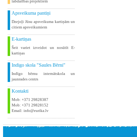
labdarības projektiem
Apsveikuma pantiņi
Dzejoļi Jūsu apsveikuma kartiņām un
citiem apsveikumiem
E-kartiņas
Šeit variet izveidot un nosūtīt E-
kartiņas
Indigo skola "Saules Bērni"
Indīgo bērnu internātskola un
jaunrades centrs
Kontakti
Mob: +371 29828387
Mob: +371 29828152
Email: info@eurika.lv