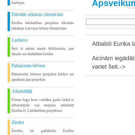
Apsveikum
kartiņas
Dāvātās iekārtas slimnīcām
Eurika labdarības projektu dāvātās
iekārtas Latvijas bērnu slimnīcām
Lasītava
Atbalsti Eurika 
Šeit ir mūsu mazā biblioteka, par
daudz un dažādām lietām
Aicinām iegādāt
Pabarosim bērnus
variet šeit.->
Pabarosim bērnus projekta bildes un
apraksts par projektu
Atbalstītāji
Firmu logo kuri vairāku gadu laikā ir
atbalstījuši vai turpina atbalstīt
Eurika.lv Labdarības projektus.
Ziedot
Ziedot, lai palīdzētu Eurika