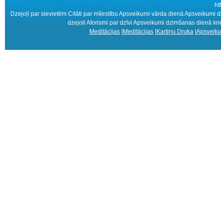
ht
Dzejoļi par sievietēm Citāti par mīlestību Apsveikumi vārda dienā Apsveiku
dzejoļi Aforismi par dzīvi Apsveikumi dzimšanas dienā krie
Meditācijas
|
Meditācijas
|
Kartiņu Druka
|
Apsveiku