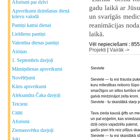
Aforismi par dzīvi
gadu laikā ar Jūsu
Apsveikumi dzimšanas dienā
un svarīgās medic
krievu valodā
reanimācijas noda
Pantiņi katrai dienai
laikā.
Lieldienu pantiņi
Valentīna dienas pantiņi
Vēl nepieciešami : 8
Projekti
|
Vairāk ->
Atziņas
1. Septembris dzejoļi
Sieviete
Māmiņdienas apsveikumi
Novēlējumi
Sieviete — tu esi trausla puķ
kuru mīlestības reibons šūpo
Kāzu apsveikumi
smaržīgos un siltos tumšos vi
Aleksandra Čaka dzejoļi
galvā mirdzinājot zelta kroni.
Sieviete - tu skaistākā star
Teicieni
Citāti
Tava zieda kausā ģifts un me
un pat eņģelim, kas sniedzas 
Aforismi
dziļi ceļos vajadzētu pakrist,
Ziemassvētku dzejoļi
gaišo pieri trīs reiz pīšļus ska
Sieviete — tu esi skaistākā s
Joki