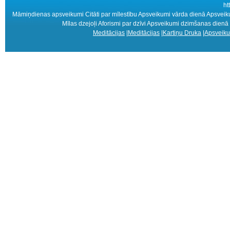
ht
Māmiņdienas apsveikumi Citāti par mīlestību Apsveikumi vārda dienā Apsve
Mīlas dzejoļi Aforismi par dzīvi Apsveikumi dzimšanas dienā k
Meditācijas
|
Meditācijas
|
Kartiņu Druka
|
Apsveiku