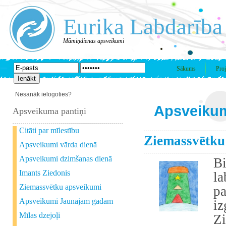
Eurika Labdarība
Māmiņdienas apsveikumi
Sākums
Proj
Nesanāk ielogoties?
Apsveikum
Apsveikuma pantiņi
Citāti par mīlestību
Ziemassvētku
Apsveikumi vārda dienā
Apsveikumi dzimšanas dienā
B
Imants Ziedonis
l
Ziemassvētku apsveikumi
p
Apsveikumi Jaunajam gadam
i
Mīlas dzejoļi
Z