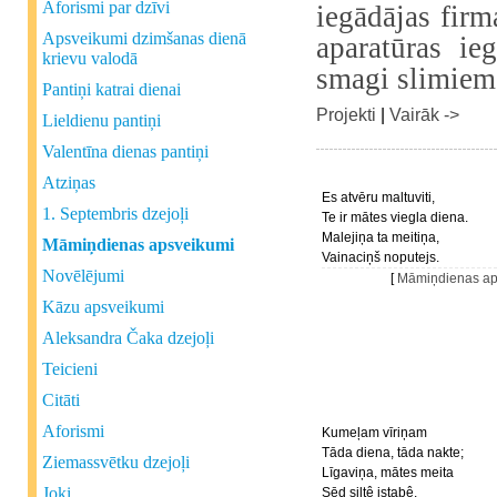
Aforismi par dzīvi
iegādājas firm
Apsveikumi dzimšanas dienā
aparatūras ie
krievu valodā
smagi slimiem
Pantiņi katrai dienai
Projekti
|
Vairāk ->
Lieldienu pantiņi
Valentīna dienas pantiņi
Atziņas
Es atvēru maltuviti,
1. Septembris dzejoļi
Te ir mātes viegla diena.
Malejiņa ta meitiņa,
Māmiņdienas apsveikumi
Vainaciņš noputejs.
Novēlējumi
[
Māmiņdienas ap
Kāzu apsveikumi
Aleksandra Čaka dzejoļi
Teicieni
Citāti
Aforismi
Kumeļam vīriņam
Tāda diena, tāda nakte;
Ziemassvētku dzejoļi
Līgaviņa, mātes meita
Joki
Sēd siltê istabê.