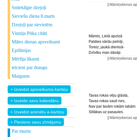
[
Māmiņdienas ap
Smieklīgie dzejoļi
Sieviešu diena 8.marts
Dzejoļi par sievietēm
Vinnija Pūka citāti
Māmiņ, Lielā apziņā
Mātes dienas apsveikumi
Paldies vārdu pelnīji,
Toreiz, jaukā dieniņā-
Epifānijas
Dzīvību man dāvāji.
Mērfija likumi
[
Māmiņdienas ap
teicieni par draugu
Maigums
Tavas rokas vēju glāsta,
Tavas rokas sauli nes,
Nav par tavām rokām labām
Siltākas uz pasaules.
[
Māmiņdienas ap
+ Pievieno savu zīmējumu
Par mums