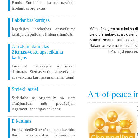
Fonds „Eurika” un kā mēs uzsākām
labdarības projektus
Labdarības kartiņas
Iegādājies labdarības apsveikuma
Māmulīt,saņem nu atkal šo d
kartiņu un palīdzi bērniem slimnīcās
Lielu un jauku-gadā tik vienu
Saņem ziediņus,kurus tev n
Nākam ar sveicieniem tādi k
Ar rokām darinātas
Ziemassvētku apsveikuma
[
Māmiņdienas ap
kartiņas
Jaunums! Piedāvājam ar rokām
darinātas Ziemassvētku apsveikuma
apsveikumu kartiņas ar ornamentiem!
Smiekli ārstē!
Art-of-peace.
Sadarbībā ar origami.lv no šiem
zīmējumiem mēs piedāvājam
izgatavot labdarīgas dāvanas!
E kartiņas
Eurika piedāvā uzņēmumiem izveidot
flash elektroniskās apsveikuma