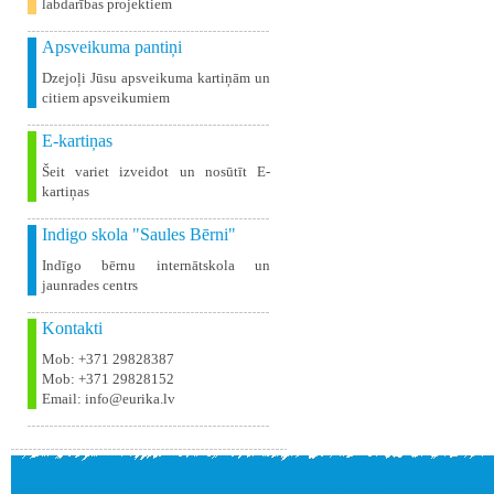
labdarības projektiem
Apsveikuma pantiņi
Dzejoļi Jūsu apsveikuma kartiņām un
citiem apsveikumiem
E-kartiņas
Šeit variet izveidot un nosūtīt E-
kartiņas
Indigo skola "Saules Bērni"
Indīgo bērnu internātskola un
jaunrades centrs
Kontakti
Mob: +371 29828387
Mob: +371 29828152
Email: info@eurika.lv