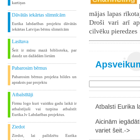
kartiņas
mājas lapas rīkot
Dāvātās iekārtas slimnīcām
Droši vari arī ap
Eurika labdarības projektu dāvātās
iekārtas Latvijas bērnu slimnīcām
cilvēku pieredzes
Lasītava
Šeit ir mūsu mazā biblioteka, par
daudz un dažādām lietām
Apsveikum
Pabarosim bērnus
Pabarosim bērnus projekta bildes un
apraksts par projektu
Atbalstītāji
Firmu logo kuri vairāku gadu laikā ir
Atbalsti Eurika 
atbalstījuši vai turpina atbalstīt
Eurika.lv Labdarības projektus.
Aicinām iegādāt
Ziedot
variet šeit.->
Ziedot, lai palīdzētu Eurika