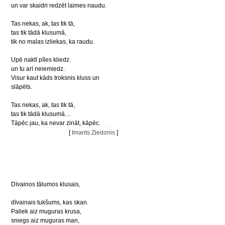
un var skaidri redzēt laimes naudu.
Tas nekas, ak, tas tik tā,
tas tik tādā klusumā,
tik no malas izliekas, ka raudu.
Upē naktī pīles kliedz.
un tu arī neiemiedz.
Visur kaut kāds troksnis kluss un
slāpēts.
Tas nekas, ak, tas tik tā,
tas tik tādā klusumā…
Tāpēc jau, ka nevar zināt, kāpēc.
[
Imants Ziedonis
]
Dīvainos tālumos klusais,
dīvainais tukšums, kas skan.
Paliek aiz muguras krusa,
sniegs aiz muguras man,