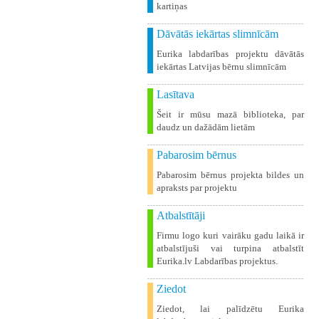
kartiņas
Dāvātās iekārtas slimnīcām
Eurika labdarības projektu dāvātās
iekārtas Latvijas bērnu slimnīcām
Lasītava
Šeit ir mūsu mazā biblioteka, par
daudz un dažādām lietām
Pabarosim bērnus
Pabarosim bērnus projekta bildes un
apraksts par projektu
Atbalstītāji
Firmu logo kuri vairāku gadu laikā ir
atbalstījuši vai turpina atbalstīt
Eurika.lv Labdarības projektus.
Ziedot
Ziedot, lai palīdzētu Eurika