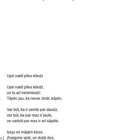
Upē naktī pīles kliedz
Upē naktī pīles kliedz.
un tu arī neiemiedz!
.
Tāpēc jau, ka nevar zināt, kāpēc.
Var būt, ka ir ņemts par daudz,
var būt, ka par maz ir ļauts,
un varbūt par maz ir arī sāpēts.
Izeju no mājām kluss.
Zvaigzne spīd, un dubļi dus,
is
]