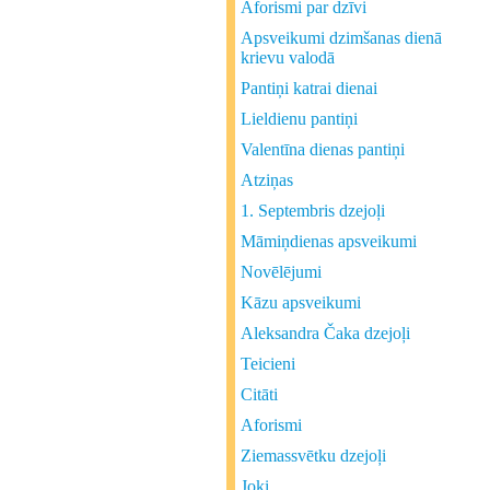
Aforismi par dzīvi
Apsveikumi dzimšanas dienā
krievu valodā
Pantiņi katrai dienai
Lieldienu pantiņi
Valentīna dienas pantiņi
Atziņas
1. Septembris dzejoļi
Māmiņdienas apsveikumi
Novēlējumi
Kāzu apsveikumi
Aleksandra Čaka dzejoļi
Teicieni
Citāti
Aforismi
Ziemassvētku dzejoļi
Joki