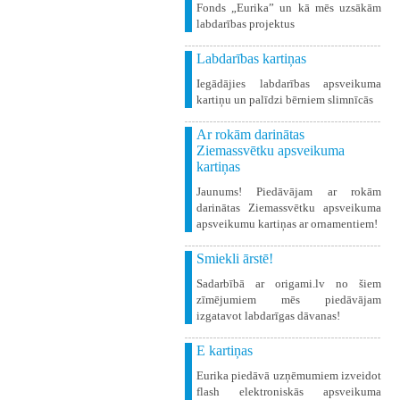
Fonds „Eurika” un kā mēs uzsākām
labdarības projektus
Labdarības kartiņas
Iegādājies labdarības apsveikuma
kartiņu un palīdzi bērniem slimnīcās
Ar rokām darinātas
Ziemassvētku apsveikuma
kartiņas
Jaunums! Piedāvājam ar rokām
darinātas Ziemassvētku apsveikuma
apsveikumu kartiņas ar ornamentiem!
Smiekli ārstē!
Sadarbībā ar origami.lv no šiem
zīmējumiem mēs piedāvājam
izgatavot labdarīgas dāvanas!
E kartiņas
Eurika piedāvā uzņēmumiem izveidot
flash elektroniskās apsveikuma