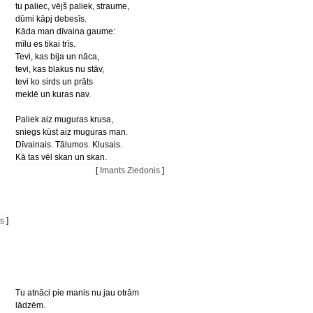
tu paliec, vējš paliek, straume,
dūmi kāpj debesīs.
Kāda man dīvaina gaume:
mīlu es tikai trīs.
Tevi, kas bija un nāca,
tevi, kas blakus nu stāv,
tevi ko sirds un prāts
meklē un kuras nav.
Paliek aiz muguras krusa,
sniegs kūst aiz muguras man.
Dīvainais. Tālumos. Klusais.
Kā tas vēl skan un skan.
[
Imants Ziedonis
]
is
]
Tu atnāci pie manis nu jau otrām
lādzēm.