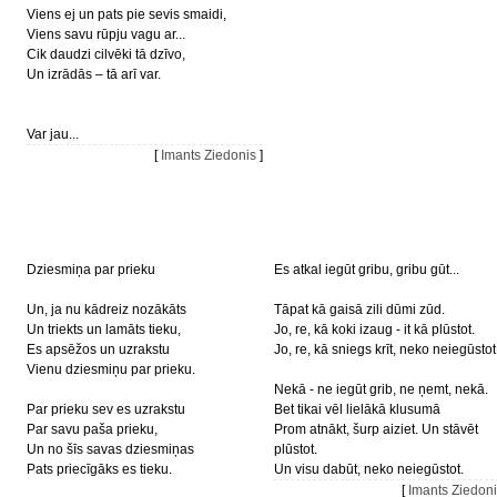
Viens ej un pats pie sevis smaidi,
Viens savu rūpju vagu ar...
Cik daudzi cilvēki tā dzīvo,
Un izrādās – tā arī var.
Var jau...
[
Imants Ziedonis
]
Dziesmiņa par prieku
Es atkal iegūt gribu, gribu gūt...
Un, ja nu kādreiz nozākāts
Tāpat kā gaisā zili dūmi zūd.
Un triekts un lamāts tieku,
Jo, re, kā koki izaug - it kā plūstot.
Es apsēžos un uzrakstu
Jo, re, kā sniegs krīt, neko neiegūstot
Vienu dziesmiņu par prieku.
Nekā - ne iegūt grib, ne ņemt, nekā.
Par prieku sev es uzrakstu
Bet tikai vēl lielākā klusumā
Par savu paša prieku,
Prom atnākt, šurp aiziet. Un stāvēt
Un no šīs savas dziesmiņas
plūstot.
Pats priecīgāks es tieku.
Un visu dabūt, neko neiegūstot.
[
Imants Ziedon