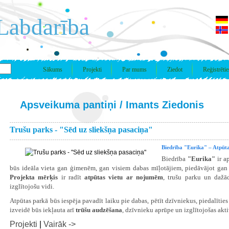
Labdarība
Sākums
Projekti
Par mums
Ziedot
Reģistrētie
Apsveikuma pantiņi
/
Imants Ziedonis
Trušu parks - "Sēd uz sliekšņa pasaciņa"
Biedrība "Eurika" – Atpūta
Biedrība
"Eurika"
ir a
būs ideāla vieta gan ģimenēm, gan visiem dabas mīļotājiem, piedāvājot gan a
Projekta mērķis
ir radīt
atpūtas vietu ar nojumēm
, trušu parku un dažā
izglītojošu vidi.
Atpūtas parkā būs iespēja pavadīt laiku pie dabas, pētīt dzīvniekus, piedalīties
izveidē būs iekļauta arī
trūšu audzēšana
, dzīvnieku aprūpe un izglītojošas akt
Projekti
|
Vairāk ->