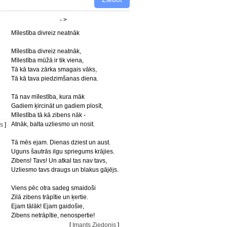
- >
Mīlestība divreiz neatnāk
Mīlestība divreiz neatnāk,
Mīlestība mūžā ir tik viena,
Tā kā tava zārka smagais vāks,
Tā kā tava piedzimšanas diena.
Tā nav mīlestība, kura māk
Gadiem ķircināt un gadiem plosīt,
Mīlestība tā kā zibens nāk -
Atnāk, balta uzliesmo un nosit.
is
]
Tā mēs ejam. Dienas dziest un aust.
Uguns šautrās ilgu spriegums krājies.
Zibens! Tavs! Un atkal tas nav tavs,
Uzliesmo tavs draugs un blakus gājējs.
Viens pēc otra sadeg smaidoši
Zilā zibens trāpītie un ķertie.
Ejam tālāk! Ejam gaidošie,
Zibens netrāpītie, nenospertie!
[
Imants Ziedonis
]