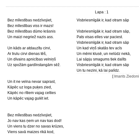
Lapa : 1
Bez mīlestības nedzīvojiet,
Visbriesmīgāk ir, kad otram sāp
Bez mīlestības viss ir mazs!
Bez mīlestības dūmo krāsnis
Visbriesmīgāk ir, kad otram sāp,
Un maizi negriež nazis ass.
Pats visas elles var paciest.
Visbriesmīgāk ir, kad otram sāp
Un kāds ar atdauzītu cirvi,
Un kad viņš skatās tev acīs
Ar trulu cirvi dienas tēš,
Un mēmi klusē, un nelūdz nekā,
Un dīvains apnicības velniņš
Lai sāpju smagums tiek dalīts
Uz spožām gardīnstangām sēž.
Visbriesmīgāk ir, kad otram sāp
Un tu nezini, kā lai palīdz.
[
Imants Ziedon
Un it ne velna nevar saprast,
Kāpēc uz loga puķes zied,
Kāpēc no rītiem vajag celties
Un kāpēc vajag gulēt iet.
Bez mīlestības nedzīvojiet,
Jo nav kas ņem un nav kas dod!
Un viens tu dzer no savas krūzes,
Viens savā maizes rikā kod,