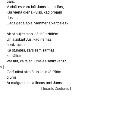
gars.
Varbūt es varu būt Jums kalendārs,
Kur viena diena - viss, kad projām
dosies -
Gads gadā atkal vienmēr atkārtosies?
Ak atļaujiet man klāt būt iztālēm
Un aizskart Jūs, kad nemaz
neaizskaru.
Kā stumbrs, zars zem sarmas
kristāliem -
Var būt, ka tā ar Jums es satikt varu?
is
]
Ceļš atkal atkalā un kaut kā tīšām
glums...
Ar maigumu es attiecos pret Jums.
[
Imants Ziedonis
]