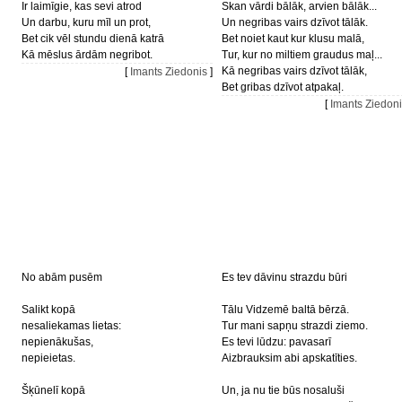
Ir laimīgie, kas sevi atrod
Skan vārdi bālāk, arvien bālāk...
Un darbu, kuru mīl un prot,
Un negribas vairs dzīvot tālāk.
Bet cik vēl stundu dienā katrā
Bet noiet kaut kur klusu malā,
Kā mēslus ārdām negribot.
Tur, kur no miltiem graudus maļ...
Kā negribas vairs dzīvot tālāk,
[
Imants Ziedonis
]
Bet gribas dzīvot atpakaļ.
[
Imants Ziedon
No abām pusēm
Es tev dāvinu strazdu būri
Salikt kopā
Tālu Vidzemē baltā bērzā.
nesaliekamas lietas:
Tur mani sapņu strazdi ziemo.
nepienākušas,
Es tevi lūdzu: pavasarī
nepieietas.
Aizbrauksim abi apskatīties.
Šķūnelī kopā
Un, ja nu tie būs nosaluši