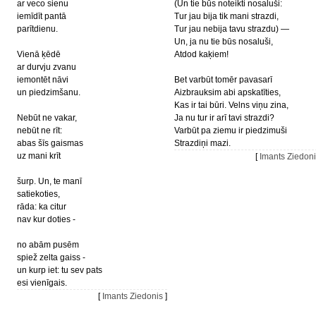
ar veco sienu
(Un tie būs noteikti nosaluši:
iemīdīt pantā
Tur jau bija tik mani strazdi,
parītdienu.
Tur jau nebija tavu strazdu) —
Un, ja nu tie būs nosaluši,
Vienā ķēdē
Atdod kaķiem!
ar durvju zvanu
iemontēt nāvi
Bet varbūt tomēr pavasarī
un piedzimšanu.
Aizbrauksim abi apskatīties,
Kas ir tai būri. Velns viņu zina,
Nebūt ne vakar,
Ja nu tur ir arī tavi strazdi?
nebūt ne rīt:
Varbūt pa ziemu ir piedzimuši
abas šīs gaismas
Strazdiņi mazi.
uz mani krīt
[
Imants Ziedon
šurp. Un, te manī
satiekoties,
rāda: ka citur
nav kur doties -
no abām pusēm
spiež zelta gaiss -
un kurp iet: tu sev pats
esi vienīgais.
[
Imants Ziedonis
]