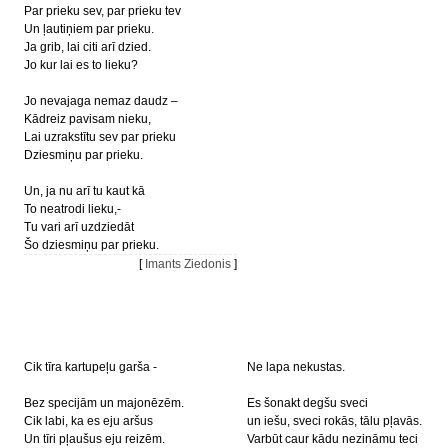
Par prieku sev, par prieku tev
Un ļautiņiem par prieku.
Ja grib, lai citi arī dzied.
Jo kur lai es to lieku?
Jo nevajaga nemaz daudz –
Kādreiz pavisam nieku,
Lai uzrakstītu sev par prieku
Dziesmiņu par prieku.
Un, ja nu arī tu kaut kā
To neatrodi lieku,-
Tu vari arī uzdziedāt
Šo dziesmiņu par prieku.
[
Imants Ziedonis
]
Cik tīra kartupeļu garša -
Ne lapa nekustas.
Bez specijām un majonēzēm.
Es šonakt degšu sveci
Cik labi, ka es eju aršus
un iešu, sveci rokās, tālu pļavās.
Un tīri pļaušus eju reizēm.
Varbūt caur kādu nezināmu teci