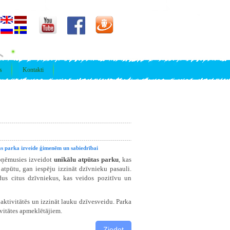
s
Kontakti
s parka izveide ģimenēm un sabiedrībai
pņēmusies izveidot
unikālu atpūtas parku
, kas
tpūtu, gan iespēju izzināt dzīvnieku pasauli.
dus citus dzīvniekus, kas veidos pozitīvu un
 aktivitātēs un izzināt lauku dzīvesveidu. Parka
ivitātes apmeklētājiem.