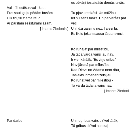
es pēkšņi iestaigāšu domās tavās.
Vai - tīri ecēšus vai - kaut
Pret sauli guļu pēdām basām.
Tu pļavu redzēsi. Un mūžību.
Cik tīri, tīri ziema raud
Iet puisēns mazs. Un pārvēršas par
Ar pārslām sešstūraini asām.
veci.
Un līdzi gaismu nez. Tā esi tu.
[
Imants Ziedonis
]
Es tik to jokam saucu tā par sveci.
Ko runājat par mīlestību,
Ja tāda vārda vairs jau nav.
Ir vienkāršāk: ''Es viņu gribu.''
Nav jārunā par mīlestību.
Kad Dievs no Ādama ņem ribu,
Tas akts ir mehanizēts jau.
Ko runāt vēl par mīlestību -
Tā vārda tāda ja vairs nav.
[
Imants Ziedon
Par darbu
Un negribas vairs dzīvot tālāk,
Tā gribas dzīvot atpakaļ.