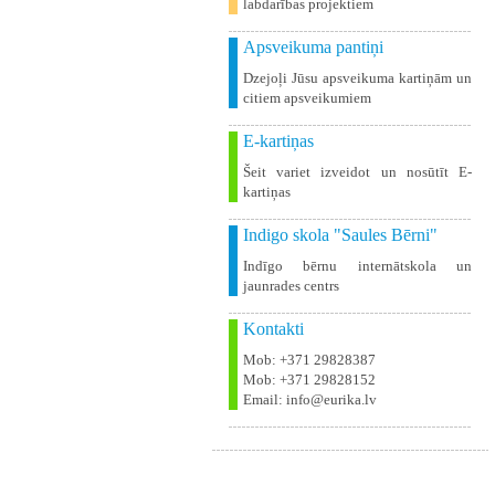
labdarības projektiem
Apsveikuma pantiņi
Dzejoļi Jūsu apsveikuma kartiņām un
citiem apsveikumiem
E-kartiņas
Šeit variet izveidot un nosūtīt E-
kartiņas
Indigo skola "Saules Bērni"
Indīgo bērnu internātskola un
jaunrades centrs
Kontakti
Mob: +371 29828387
Mob: +371 29828152
Email: info@eurika.lv