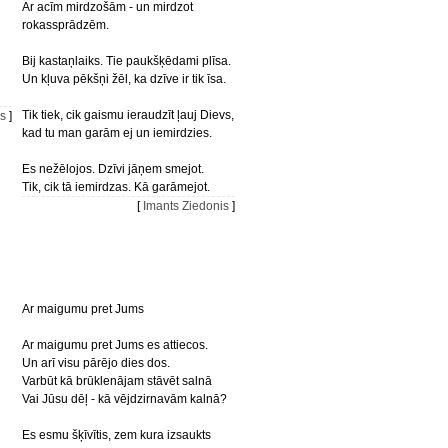
Ar acīm mirdzošām - un mirdzot
rokassprādzēm.
Bij kastaņlaiks. Tie paukšķēdami plīsa.
Un kļuva pēkšņi žēl, ka dzīve ir tik īsa.
Tik tiek, cik gaismu ieraudzīt ļauj Dievs,
is
]
kad tu man garām ej un iemirdzies.
Es nežēlojos. Dzīvi jāņem smejot.
Tik, cik tā iemirdzas. Kā garāmejot.
[
Imants Ziedonis
]
Ar maigumu pret Jums
Ar maigumu pret Jums es attiecos.
Un arī visu pārējo dies dos.
Varbūt kā brūklenājam stāvēt salnā
Vai Jūsu dēļ - kā vējdzirnavām kalnā?
Es esmu šķīvītis, zem kura izsaukts