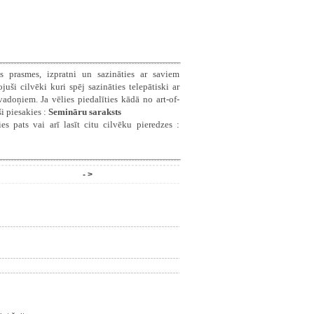
s prasmes, izpratni un sazināties ar saviem
ši cilvēki kuri spēj sazināties telepātiski ar
doņiem. Ja vēlies piedalīties kādā no art-of-
i piesakies :
Semināru saraksts
es pats vai arī lasīt citu cilvēku pieredzes :
- >