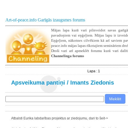
Art-of-peace.info Garīgās izaugsmes forums
Mājas lapa kurā vari pilnveidot savas garīgā
pavadoņiem vai eņģeļiem. Mājas lapu ir izveidoju
Eņģeļiem, nākotnes cilvēkiem kā arī saviem pava
peace.info mājas lapas rīkotajiem semināriem droš
Droši vari arī apmeklēt forumu kurā vari dalīti
Channelinga forums
Lapa : 1
Apsveikuma pantiņi
/
Imants Ziedonis
Atbalsti Eurika labdarības projektus ar ziedojumu, dari to šeit->