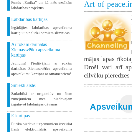
Art-of-peace.
Fonds „Eurika” un kā mēs uzsākām
labdarības projektus
Labdarības kartiņas
Iegādājies labdarības apsveikuma
kartiņu un palīdzi bērniem slimnīcās
Ar rokām darinātas
Ziemassvētku apsveikuma
kartiņas
mājas lapas rīkot
Jaunums! Piedāvājam ar rokām
Droši vari arī ap
darinātas Ziemassvētku apsveikuma
apsveikumu kartiņas ar ornamentiem!
cilvēku pieredzes
Smiekli ārstē!
Sadarbībā ar origami.lv no šiem
zīmējumiem mēs piedāvājam
Apsveikum
izgatavot labdarīgas dāvanas!
E kartiņas
Eurika piedāvā uzņēmumiem izveidot
flash elektroniskās apsveikuma