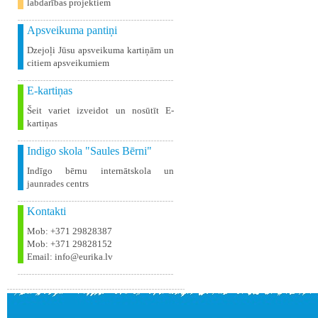
labdarības projektiem
Apsveikuma pantiņi
Dzejoļi Jūsu apsveikuma kartiņām un
citiem apsveikumiem
E-kartiņas
Šeit variet izveidot un nosūtīt E-
kartiņas
Indigo skola "Saules Bērni"
Indīgo bērnu internātskola un
jaunrades centrs
Kontakti
Mob: +371 29828387
Mob: +371 29828152
Email: info@eurika.lv