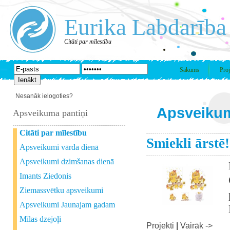
Eurika Labdarība
Citāti par mīlestību
Sākums
Proj
Nesanāk ielogoties?
Apsveikum
Apsveikuma pantiņi
Citāti par mīlestību
Smiekli ārstē!
Apsveikumi vārda dienā
Apsveikumi dzimšanas dienā
Imants Ziedonis
Ziemassvētku apsveikumi
Apsveikumi Jaunajam gadam
Mīlas dzejoļi
Projekti
|
Vairāk ->