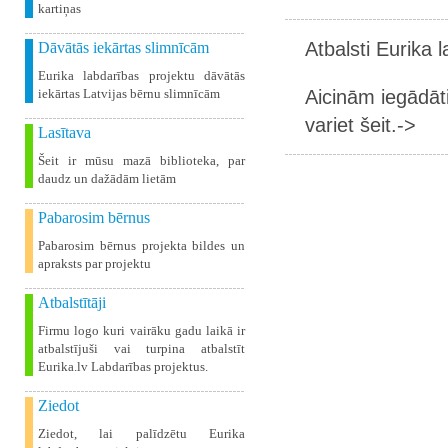
kartiņas
Atbalsti Eurika 
Dāvātās iekārtas slimnīcām
Eurika labdarības projektu dāvātās
Aicinām iegādāt
iekārtas Latvijas bērnu slimnīcām
variet šeit.->
Lasītava
Šeit ir mūsu mazā biblioteka, par
daudz un dažādām lietām
Pabarosim bērnus
Pabarosim bērnus projekta bildes un
apraksts par projektu
Atbalstītāji
Firmu logo kuri vairāku gadu laikā ir
atbalstījuši vai turpina atbalstīt
Eurika.lv Labdarības projektus.
Ziedot
Ziedot, lai palīdzētu Eurika