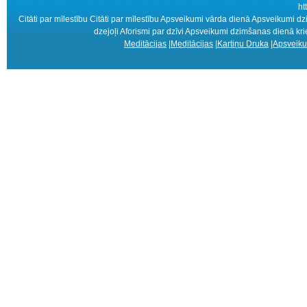
ht
Citāti par mīlestību Citāti par mīlestību Apsveikumi vārda dienā Apsveikum
dzejoļi Aforismi par dzīvi Apsveikumi dzimšanas dienā krie
Meditācijas
|
Meditācijas
|
Kartiņu Druka
|
Apsveiku