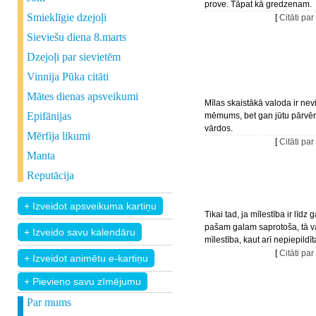
prove. Tāpat kā gredzenam.
Smieklīgie dzejoļi
[
Citāti par
Sieviešu diena 8.marts
Dzejoļi par sievietēm
Vinnija Pūka citāti
Mātes dienas apsveikumi
Mīlas skaistākā valoda ir nevi
Epifānijas
mēmums, bet gan jūtu pārvē
vārdos.
Mērfija likumi
[
Citāti par
Manta
Reputācija
Tikai tad, ja mīlestība ir līdz 
pašam galam saprotoša, tā va
mīlestība, kaut arī nepiepildīt
[
Citāti par
+ Pievieno savu zīmējumu
Par mums