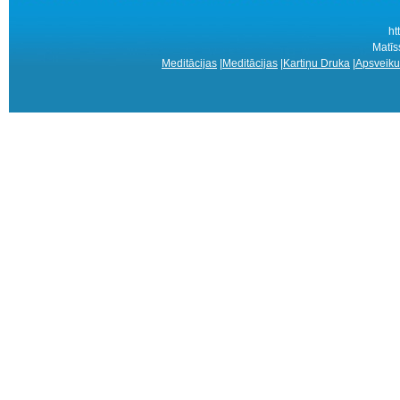
ht
Matīs
Meditācijas
|
Meditācijas
|
Kartiņu Druka
|
Apsveiku