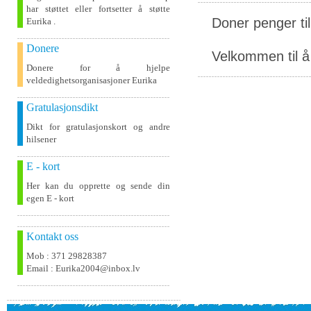
har støttet eller fortsetter å støtte
Doner penger ti
Eurika .
Donere
Velkommen til å 
Donere for å hjelpe
veldedighetsorganisasjoner Eurika
Gratulasjonsdikt
Dikt for gratulasjonskort og andre
hilsener
E - kort
Her kan du opprette og sende din
egen E - kort
Kontakt oss
Mob : 371 29828387
Email : Eurika2004@inbox.lv