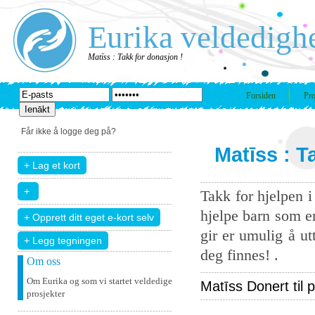
Eurika veldedigh
Matīss : Takk for donasjon !
Forsiden
Pro
Får ikke å logge deg på?
Matīss : T
Takk for hjelpen 
hjelpe barn som er
gir er umulig å u
+ Legg tegningen
deg finnes! .
Om oss
Om Eurika og som vi startet veldedige
Matīss Donert til p
prosjekter