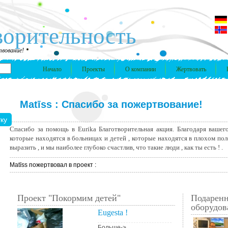
ворительность
твование!
Начало
Проекты
О компании
Жертвовать
Matīss : Спасибо за пожертвование!
Спасибо за помощь в Eurika Благотворительная акция. Благодаря ваше
которые находятся в больницах и детей , которые находятся в плохом по
выразить , и мы наиболее глубоко счастлив, что такие люди , как ты есть ! .
Matīss пожертвовал в проект :
Проект "Покормим детей"
Подарен
оборудов
Eugesta !
Больше->