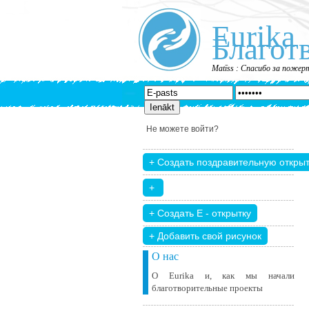
Eurika
Благот
Matīss : Спасибо за пожер
Не можете войти?
+ Добавить свой ​​рисунок
О нас
О Eurika и, как мы начали
благотворительные проекты