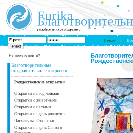
Eurika
Благотворительн
Рождественские открытки
Начало
Про
Благотворите
Не можете войти?
Рождественск
Благотворительные
поздравительные открытки
Рождественские открытки
Открытки на год лошади
Открытки с животными
Открытки с цветами
Открытки на день рождения
Пасхальные Открытки
Открытки на день Святого
Валентина