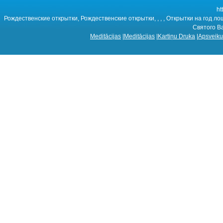
ht
Рождественские открытки, Рождественские открытки, , , , Открытки на год 
Святого В
Meditācijas
|
Meditācijas
|
Kartiņu Druka
|
Apsveiku