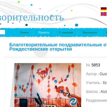
ворительность
и
Начало
Проекты
О компании
Жертвовать
Благотворительные поздравительные о
Рождественские открытки
Nr.
5853
Автор :
Gus
Учитель :
Il
Школа :
Aiz
Разделение