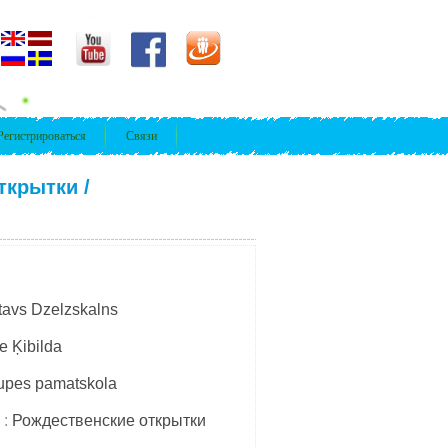
Регистрироваться
Связи
ткрытки
/
tavs Dzelzskalns
ze Ķibilda
upes pamatskola
 :
Рождественские открытки