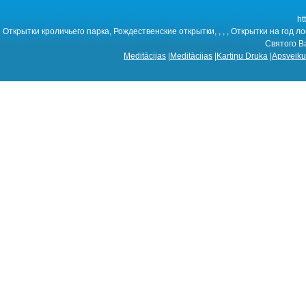
ht
Открытки кроличьего парка, Рождественские открытки, , , , Открытки на год
Святого В
Meditācijas
|
Meditācijas
|
Kartiņu Druka
|
Apsveiku