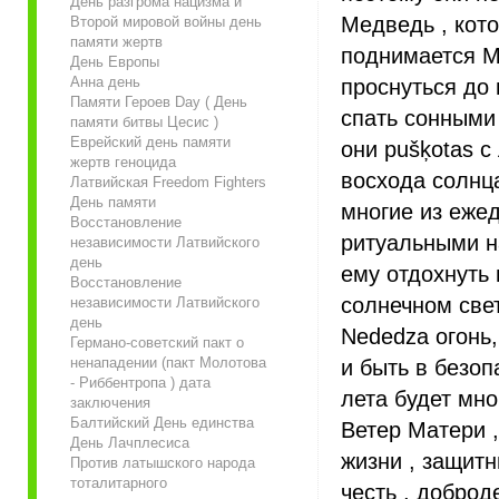
День разгрома нацизма и
Медведь , кот
Второй мировой войны день
памяти жертв
поднимается Ма
День Европы
Анна день
проснуться до 
Памяти Героев Day ( День
спать сонными 
памяти битвы Цесис )
Еврейский день памяти
они pušķotas с
жертв геноцида
восхода солнца
Латвийская Freedom Fighters
День памяти
многие из еже
Восстановление
ритуальными на
независимости Латвийского
день
ему отдохнуть 
Восстановление
солнечном свет
независимости Латвийского
день
Nededza огонь,
Германо-советский пакт о
ненападении (пакт Молотова
и быть в безоп
- Риббентропа ) дата
лета будет мно
заключения
Балтийский День единства
Ветер Матери ,
День Лачплесиса
жизни , защитн
Против латышского народа
тоталитарного
честь , доброде