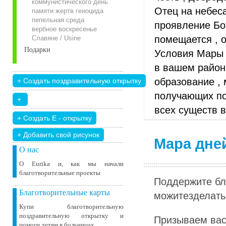
коммунистического день
Отец на небес
памяти жертв геноцида
пепельная среда
проявление Бо
вербное воскресенье
помещается , о
Славяне / Usine
Подарки
Условия Мары в
в вашем район
образование , 
получающих по
всех существ в
+ Добавить свой ​​рисунок
Мара дне
О нас
О Eurika и, как мы начали
благотворительные проекты
Поддержите бл
Благотворительные карты
можитезделать 
Купи благотворительную
поздравительную открытку и
Призываем вас
помоги детям в больницах