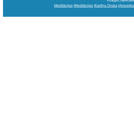
Рождественские
Meditācijas
|
Meditācijas
|
Kartiņu Druka
|
Apsveiku