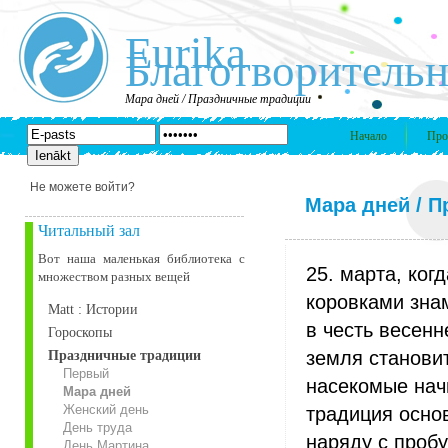
Eurika
Благотворительн
Мара дней / Праздничные традиции
Начало
Про
Не можете войти?
Мара дней / 
Читальный зал
Вот наша маленькая библиотека c
25. марта, ко
множеством разных вещей
коровками зна
Matt : Истории
в честь весенн
Гороскопы
земля станови
Праздничные традиции
Первый
насекомые нач
Мара дней
Женский день
традиция осно
День труда
наряду с проб
День Мартина