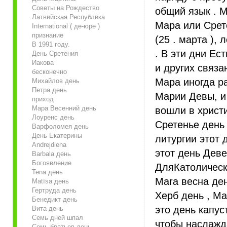
Советы на Рождество
общий язык . 
Латвийская Республика
Мара или Срете
International ( де-юре )
признание
(25 . марта ), 
В 1991 году.
. В эти дни Ес
День Сретения
Иакова
и других связа
бесконечно
Мара иногда р
Михайлов день
Петра день
Марии Девы, и 
приход
Мара Весенний день
вошли в христ
Лоуренс день
Сретенье день
Варфоломея день
День Екатерины
литургии этот 
Andrejdiena
этот день Дев
Barbala день
Богоявление
ДляКатолическ
Tena день
Mara весна ден
Matīsa день
Гертруда день
Херб день , Ma
Бенедикт день
это день капус
Вита день
Семь дней шпал
чтобы наслажда
Семь братьев день