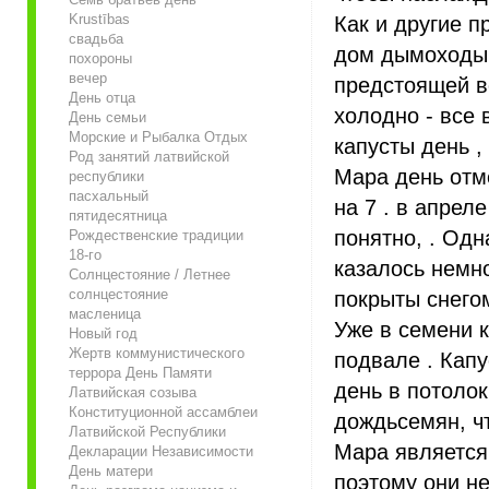
Krustības
Как и другие п
свадьба
дом дымоходы 
похороны
вечер
предстоящей в
День отца
холодно - все 
День семьи
Морские и Рыбалка Отдых
капусты день ,
Род занятий латвийской
Мара день отм
республики
пасхальный
на 7 . в апрел
пятидесятница
понятно, . Одн
Рождественские традиции
18-го
казалось немно
Солнцестояние / Летнее
солнцестояние
покрыты снегом
масленица
Уже в семени 
Новый год
Жертв коммунистического
подвале . Капу
террора День Памяти
день в потолок
Латвийская созыва
Конституционной ассамблеи
дождьсемян, чт
Латвийской Республики
Мара является 
Декларации Независимости
День матери
поэтому они не