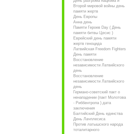
День разгрома нацизма и
Второй мировой войны день
памяти жертв
День Европы
Анна день
Памяти Героев Day ( День
памяти битвы Цесис )
Еврейский день памяти
жертв геноцида
Латвийская Freedom Fighters
День памяти
Восстановление
независимости Латвийского
день
Восстановление
независимости Латвийского
день
Германо-советский пакт о
ненападении (пакт Молотова
- Риббентропа ) дата
заключения
Балтийский День единства
День Лачплесиса
Против латышского народа
тоталитарного