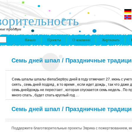
ворительность
чные традиции
Начало
Проекты
О компании
Жертвовать
Семь дней шпал / Праздничные традици
Семь шпалы шпалы dienaSeptiņu дней в году отмечает 27. июнь с учет
сиять , семь дней подряд , в то время , если идет дождь , так что даже 
семь днейдождь не перестает , которая спускается семь недель . По п
много спать , будет спать круглый год . .
Семь дней шпал / Праздничные традици
Поддержите благотворительные проекты Эврика с пожертвованием, мо