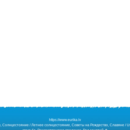
https://www.eurika.lv
 Солнцестояние / Летнее солнцестояние, Советы на Рождество, Славяне / Us