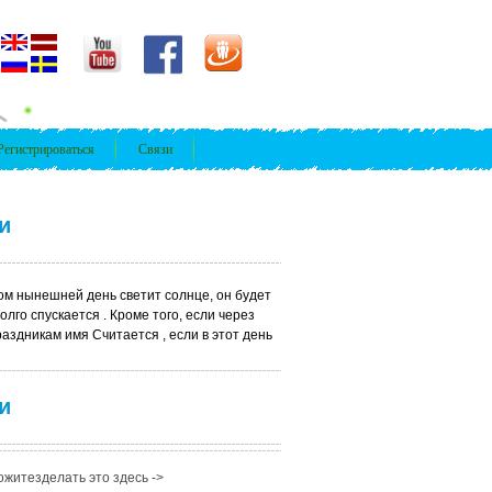
Регистрироваться
Связи
и
ом нынешней день светит солнце, он будет
долго спускается . Кроме того, если через
раздникам имя Считается , если в этот день
и
житезделать это здесь ->