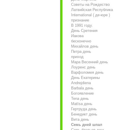
Советы на Рождество
Латвийская Республика
International ( де-юре )
признание
В 1991 году.
День Сретения
Иакова
бесконечно
Михайлов день
Петра день
приход
Мара Весенний день
Лоуренс день
Варфоломея день
День Екатерины
Andrejdiena
Barbala день
Богоявление
Tena день
Matīsa день
Гертруда день
Бенедикт день
Вита день
Семь дней шпал
Семь братьев день