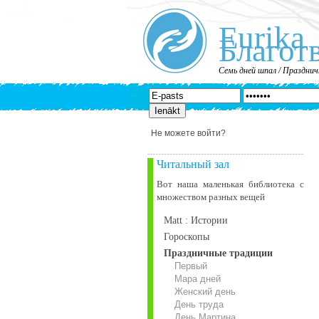
Eurika
Благот
Семь дней шпал / Праздни
Не можете войти?
Читальный зал
Вот наша маленькая библиотека c
множеством разных вещей
Matt : Истории
Гороскопы
Праздничные традиции
Первый
Мара дней
Женский день
День труда
День Мартина