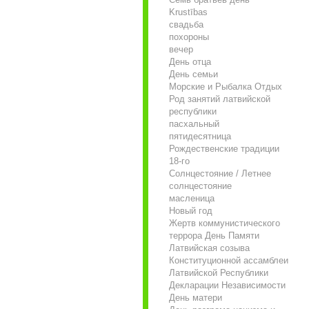
Krustības
свадьба
похороны
вечер
День отца
День семьи
Морские и Рыбалка Отдых
Род занятий латвийской
республики
пасхальный
пятидесятница
Рождественские традиции
18-го
Солнцестояние / Летнее
солнцестояние
масленица
Новый год
Жертв коммунистического
террора День Памяти
Латвийская созыва
Конституционной ассамблеи
Латвийской Республики
Декларации Независимости
День матери