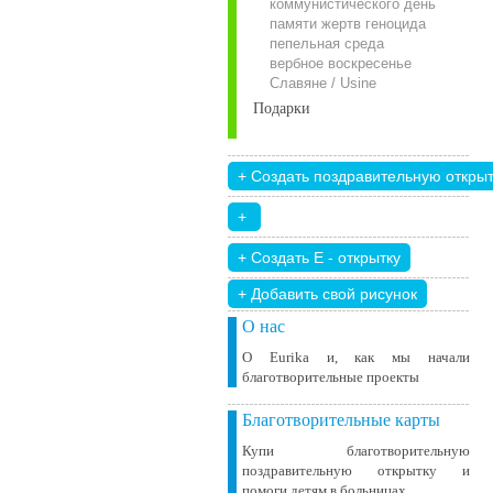
коммунистического день
памяти жертв геноцида
пепельная среда
вербное воскресенье
Славяне / Usine
Подарки
+ Добавить свой ​​рисунок
О нас
О Eurika и, как мы начали
благотворительные проекты
Благотворительные карты
Купи благотворительную
поздравительную открытку и
помоги детям в больницах